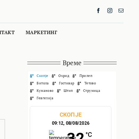
НТАКТ
МАРКЕТИНГ
Време
Скопје
Охрид
Прилеп
Битола
Гостивар
Тетово
Куманово
Штип
Струмица
Гевгелија
СКОПЈЕ
09:12,
08/08/2026
32
°C