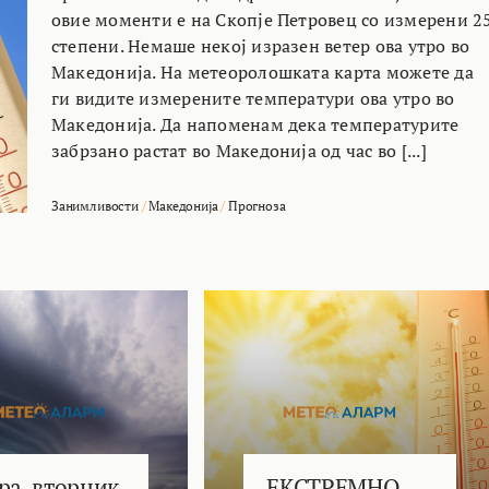
овие моменти е на Скопје Петровец со измерени 2
степени. Немаше некој изразен ветер ова утро во
Македонија. На метеоролошката карта можете да
ги видите измерените температури ова утро во
Македонија. Да напоменам дека температурите
забрзано растат во Македонија од час во [...]
Занимливости
/
Македонија
/
Прогноза
ра, вторник
ЕКСТРЕМНО