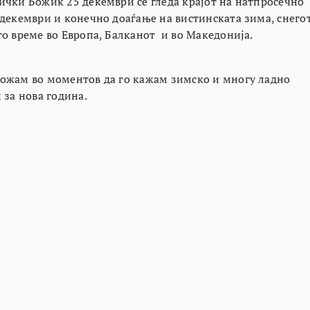
ички Божик 25 декември се гледа крајот на натпросечно
 декември и конечно доаѓање на вистинската зима, снего
то време во Европа, Балканот и во Македонија.
ожам во моментов да го кажам зимско и многу ладно
 за нова година.