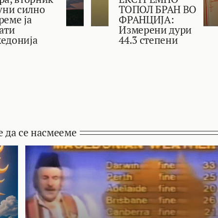
јуни силно
ТОПОЛ БРАН ВО
реме ја
ФРАНЦИЈА:
ати
Измерени дури
едонија
44.3 степени
е да се насмееме