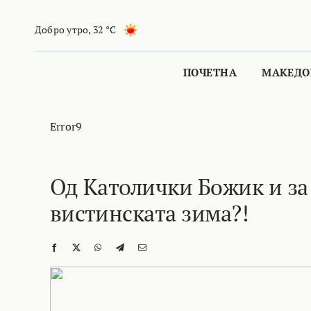
Skip
to
Добро утро
,
32 °C
content
ПОЧЕТНА
МАКЕДО
Error9
Од Католички Божик и за
вистинската зима?!