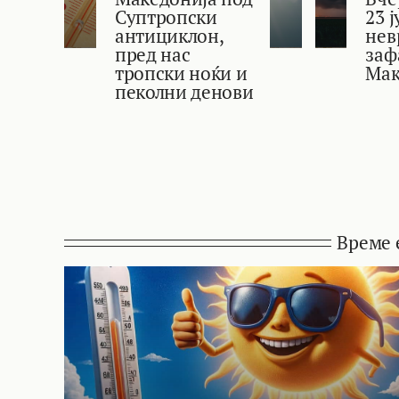
Суптропски
23 
антициклон,
нев
пред нас
заф
тропски ноќи и
Мак
пеколни денови
Време 