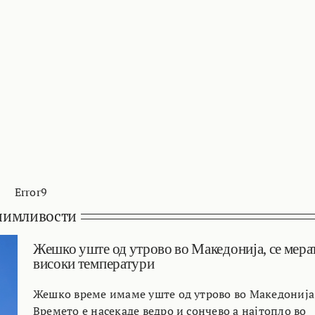
Error9
нимливости
Жешко уште од утрово во Македонија, се мера
високи температури
Жешко време имаме уште од утрово во Македонија
Времето е насекаде ведро и сончево а најтопло во