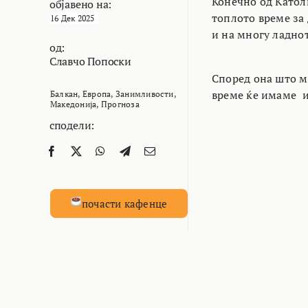
Конечно од Катол
објавено на:
топлото време за
16 Дек 2025
и на многу ладно
од:
Славчо Попоски
Според она што м
време ќе имаме и
Балкан
,
Европа
,
Занимливости
,
Македонија
,
Прогноза
сподели:
почасти кафенце