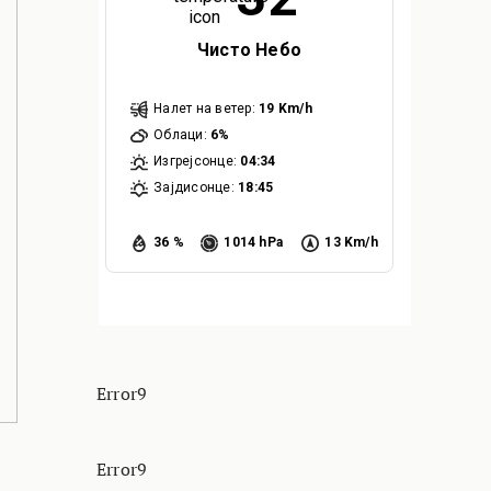
Чисто Небо
Налет на ветер:
19 Km/h
Облаци:
6%
Изгрејсонце:
04:34
Зајдисонце:
18:45
36 %
1014 hPa
13 Km/h
Error9
Error9