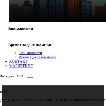
Занимливости
Време е за да се насмееме
Занимливости
Време е да се насмееме
КОНТАКТ
МАРКЕТИНГ
Добар ден
,
33 °C
rror9
д 12 Мај 2026 Вторник нов ладен бран ќе го зафати Балканот, ќе 