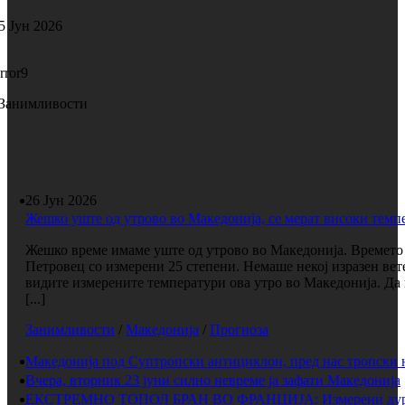
5 Јун 2026
rror9
Занимливости
26 Јун 2026
Жешко уште од утрово во Македонија, се мерат високи темп
Жешко време имаме уште од утрово во Македонија. Времето е
Петровец со измерени 25 степени. Немаше некој изразен вет
видите измерените температури ова утро во Македонија. Да 
[...]
Занимливости
/
Македонија
/
Прогноза
Македонија под Суптропски антициклон, пред нас тропски 
Вчера, вторник 23 јуни силно невреме ја зафати Македонија
ЕКСТРЕМНО ТОПОЛ БРАН ВО ФРАНЦИЈА: Измерени дури 