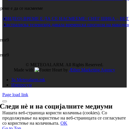
реме е да се насмееме
(ВИДЕО) ВРЕМЕ Е ДА СЕ НАСМЕЕМЕ: СНЕГ ШИБА – ВЕ
Австралиска телевизија давала временска прогноза на македон
rror9
rror9
© METEOALARM. All Rights Reserved.
Made with
by
Æther Marketing Agency
За Meteoalarm.mk
Импресум
Page load link
Следи нѐ и на
социјалните медиуми
Нашата веб-страница користи колачиња (cookies). Со
продолжување на користење на веб-страницата се согласувате
со користење на колачињата.
OK
Go to Top