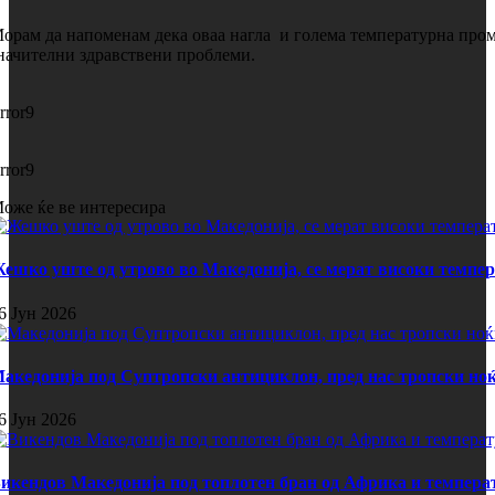
орам да напоменам дека оваа нагла и голема температурна промен
начителни здравствени проблеми.
rror9
rror9
оже ќе ве интересира
ешко уште од утрово во Македонија, се мерат високи темпе
6 Јун 2026
акедонија под Суптропски антициклон, пред нас тропски ноќ
6 Јун 2026
икендов Македонија под топлотен бран од Африка и темпера