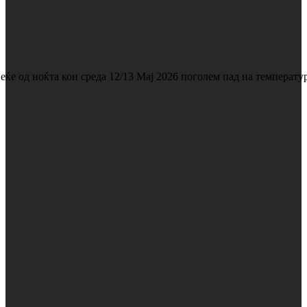
еќе од ноќта кон среда 12/13 Мај 2026 поголем пад на температу