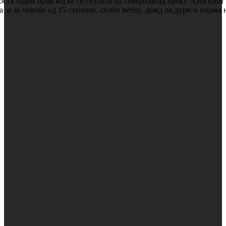
оста ладен бран кој ќе се спушти од северозапад преку Алпскиот 
а и за повеќе од 15 степени, силен ветер, дожд па дури и појава 