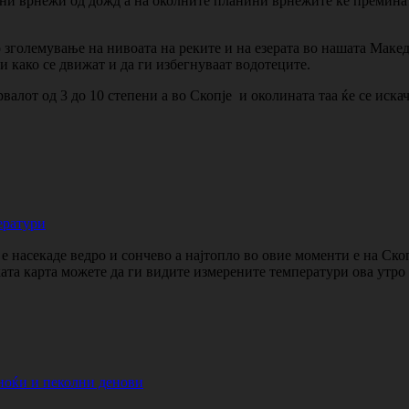
ни врнежи од дожд а на околните планини врнежите ќе преминат
 зголемување на нивоата на реките и на езерата во нашата Маке
и како се движат и да ги избегнуваат водотеците.
алот од 3 до 10 степени а во Скопје и околината таа ќе се искач
ератури
 насекаде ведро и сончево а најтопло во овие моменти е на Ско
ката карта можете да ги видите измерените температури ова утр
ноќи и пеколни денови