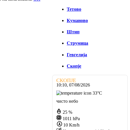
Тетово
Куманово
Штип
Струмица
Гевгелија
Скопје
СКОПЈЕ
10:10,
07/08/2026
33
°C
чисто небо
25 %
1011 hPa
10 Km/h