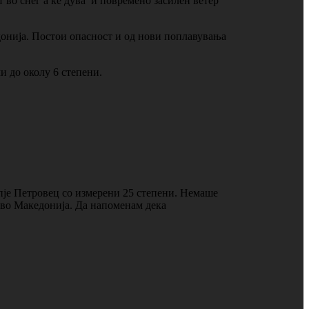
 во снег а ќе дува и повремено засилен ветер
донија. Постои опасност и од нови поплавувања
и до околу 6 степени.
пје Петровец со измерени 25 степени. Немаше
о во Македонија. Да напоменам дека