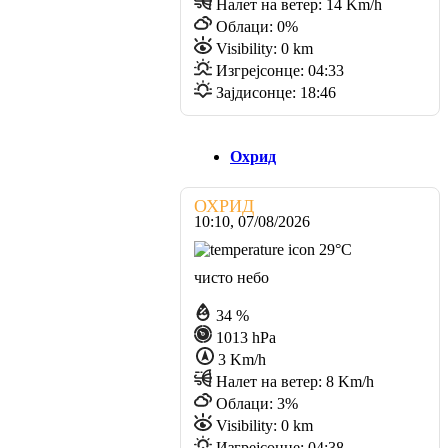
Налет на ветер:
14 Km/h
Облаци:
0%
Visibility:
0 km
Изгрејсонце:
04:33
Зајдисонце:
18:46
Охрид
ОХРИД
10:10,
07/08/2026
29
°C
чисто небо
34 %
1013 hPa
3 Km/h
Налет на ветер:
8 Km/h
Облаци:
3%
Visibility:
0 km
Изгрејсонце:
04:38