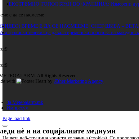
ЕКСТРЕМНО ТОПОЛ БРАН ВО ФРАНЦИЈА: Измерени дури 
еме е да се насмееме
(ВИДЕО) ВРЕМЕ Е ДА СЕ НАСМЕЕМЕ: СНЕГ ШИБА – ВЕТ
Австралиска телевизија давала временска прогноза на македонск
ror9
ror9
METEOALARM. All Rights Reserved.
de with
by
Æther Marketing Agency
За Meteoalarm.mk
Импресум
Page load link
леди нѐ и на
социјалните медиуми
Нашата веб-страница користи колачиња (cookies). Со продолжув