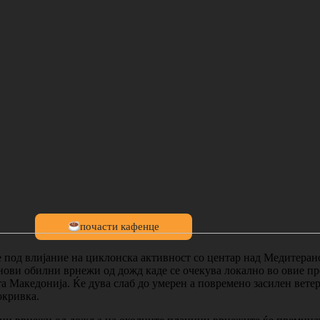
почасти кафенце
под влијание на циклонска активност со центар над Медитерано
 нови обилни врнежи од дожд каде се очекува локално во овие пр
а Македонија. Ќе дува слаб до умерен а повремено засилен вете
окривка.