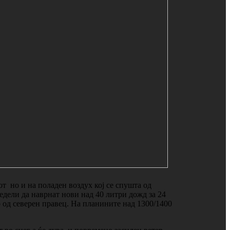
т но и на поладен воздух кој се спушта од
едели да наврнат нови над 40 литри дожд за 24
р од северен правец. На планините над 1300/1400