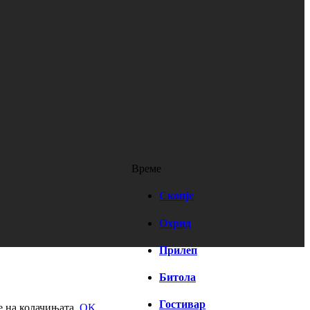
Време
Скопје
Охрид
Прилеп
Битола
Гостивар
е на колачињата.
OK