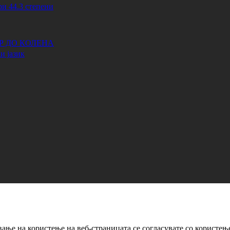
44.3 степени
АР ДО КОЛЕНА
и јазик
ање на користење на веб-страницата се согласувате со користењ