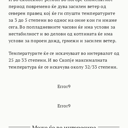
период повремено ќе дува засилен ветер од
северен правец кој ќе ги спушти температурите
за 3 до 5 степени во однос на оние кои ги имаме
сега. Во попладневните часови ќе има услови за
нестабилност и во делови од котлината ќе има
услови за пороен дожд, грмежи и засилен ветер.
Температурите ќе се искачуваат во интервалот од
25 до 33 степени. И во Скопје максималната
температура ќе се искачува околу 32/33 степени.
Error9
Error9
Може ќе ве интересира