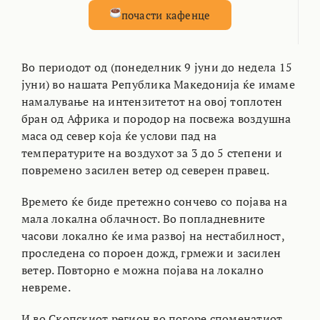
почасти кафенце
Во периодот од (понеделник 9 јуни до недела 15
јуни) во нашата Република Македонија ќе имаме
намалување на интензитетот на овој топлотен
бран од Африка и породор на посвежа воздушна
маса од север која ќе услови пад на
температурите на воздухот за 3 до 5 степени и
повремено засилен ветер од северен правец.
Времето ќе биде претежно сончево со појава на
мала локална облачност. Во попладневните
часови локално ќе има развој на нестабилност,
проследена со пороен дожд, грмежи и засилен
ветер. Повторно е можна појава на локално
невреме.
И во Скопскиот регион во погоре споменатиот