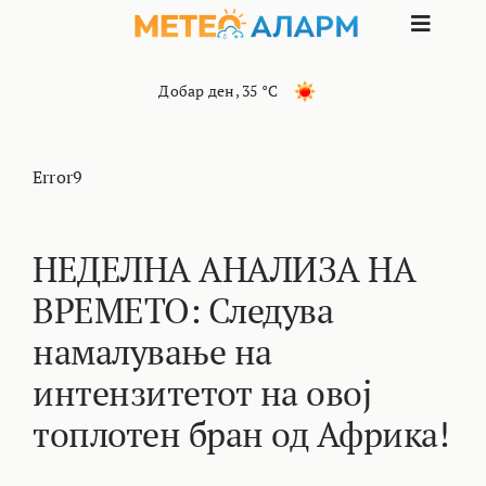
Skip
Toggle
to
content
Naviga
ПОЧЕТНА
Добар ден
,
35 °C
МАКЕДОНИЈА
Error9
ОСТАНАТИ РЕГИОНИ
НЕДЕЛНА АНАЛИЗА НА
ВРЕМЕТО: Следува
ИНТЕРЕСНО
намалување на
КОНТАКТ
интензитетот на овој
топлотен бран од Африка!
МАРКЕТИНГ