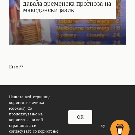
давала временска прогноза на
македонски јазик
Error9
Нашата веб-страница
користи колачиња
(cookies). Со
За Meteoalarm.mk
Импресум
продолжување на
OK
© METEOALARM. All Rights Reserved.
користење на веб-
страницата се
Made with
by
Æther Marketing Agency
согласувате со користење