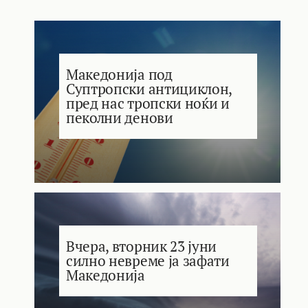
Македонија под
Суптропски антициклон,
пред нас тропски ноќи и
пеколни денови
Вчера, вторник 23 јуни
силно невреме ја зафати
Македонија