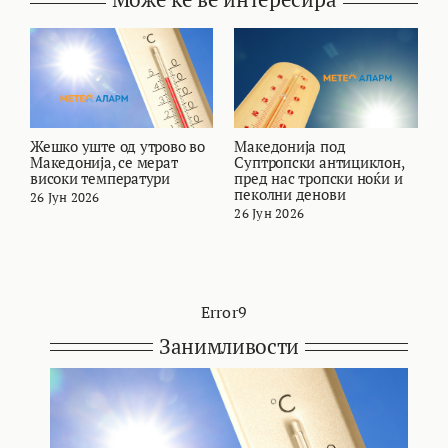
Жешко уште од утрово во
Македонија под
В
Македонија, се мерат
Суптропски антициклон,
т
високи температури
пред нас тропски ноќи и
и
пеколни денови
26 Јун 2026
2
26 Јун 2026
Error9
Занимливости