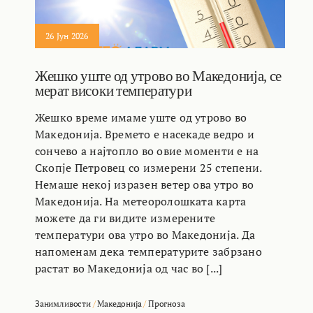
26 Јун 2026
Жешко уште од утрово во Македонија, се
мерат високи температури
Жешко време имаме уште од утрово во
Македонија. Времето е насекаде ведро и
сончево а најтопло во овие моменти е на
Скопје Петровец со измерени 25 степени.
Немаше некој изразен ветер ова утро во
Македонија. На метеоролошката карта
можете да ги видите измерените
температури ова утро во Македонија. Да
напоменам дека температурите забрзано
растат во Македонија од час во [...]
Занимливости
/
Македонија
/
Прогноза