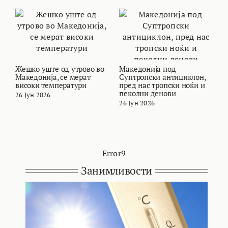
Жешко уште од утрово во
Македонија под
В
Македонија, се мерат
Суптропски антициклон,
т
високи температури
пред нас тропски ноќи и
и
пеколни денови
26 Јун 2026
2
26 Јун 2026
Error9
Занимливости