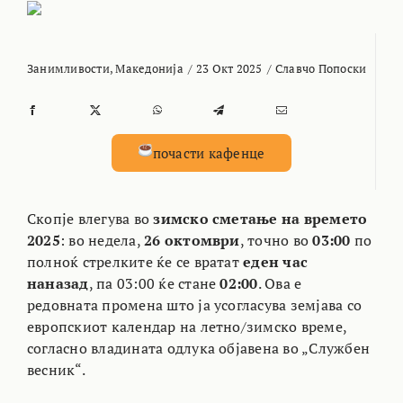
Занимливости
,
Македонија
/
23 Окт 2025
/
Славчо Попоски
почасти кафенце
Скопје влегува во
зимско сметање на времето
2025
: во недела,
26 октомври
, точно во
03:00
по
полноќ стрелките ќе се вратат
еден час
наназад
, па 03:00 ќе стане
02:00
. Ова е
редовната промена што ја усогласува земјава со
европскиот календар на летно/зимско време,
согласно владината одлука објавена во „Службен
весник“.