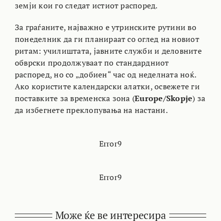
земји кои го следат истиот распоред.
За граѓаните, најважно е утринските рутини во
понеделник да ги планираат со оглед на новиот
ритам: училиштата, јавните служби и деловните
обврски продолжуваат по стандардниот
распоред, но со „добиен“ час од неделната ноќ.
Ако користите календарски алатки, освежете ги
поставките за временска зона (
Europe/Skopje
) за
да избегнете преклопувања на настани.
Error9
Error9
Може ќе ве интересира