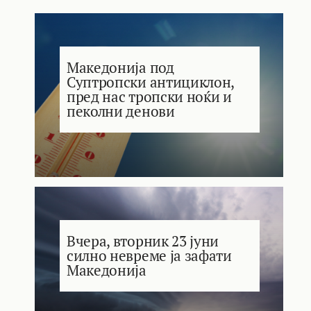
Македонија под
Суптропски антициклон,
пред нас тропски ноќи и
пеколни денови
Вчера, вторник 23 јуни
силно невреме ја зафати
Македонија