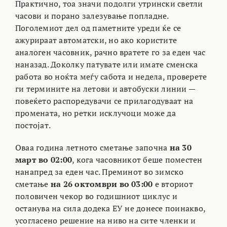
Практично, тоа значи подолги утрински светли
часови и порано залезување попладне.
Поголемиот дел од паметните уреди ќе се
ажурираат автоматски, но ако користите
аналоген часовник, рачно вратете го за еден час
наназад. Доколку патувате или имате сменска
работа во ноќта меѓу сабота и недела, проверете
ги термините на летови и автобуски линии —
повеќето распоредувачи се прилагодуваат на
промената, но ретки исклучоци може да
постојат.
Оваа година летното сметање започна
на 30
март во 02:00
, кога часовникот беше поместен
нанапред за еден час. Преминот во зимско
сметање
на 26 октомври во 03:00
е вториот
половичен чекор во годишниот циклус и
останува на сила додека ЕУ не донесе поинакво,
усогласено решение на ниво на сите членки и