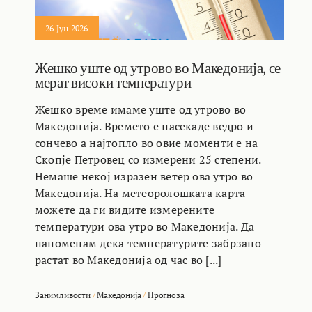
26 Јун 2026
Жешко уште од утрово во Македонија, се
мерат високи температури
Жешко време имаме уште од утрово во
Македонија. Времето е насекаде ведро и
сончево а најтопло во овие моменти е на
Скопје Петровец со измерени 25 степени.
Немаше некој изразен ветер ова утро во
Македонија. На метеоролошката карта
можете да ги видите измерените
температури ова утро во Македонија. Да
напоменам дека температурите забрзано
растат во Македонија од час во [...]
Занимливости
/
Македонија
/
Прогноза