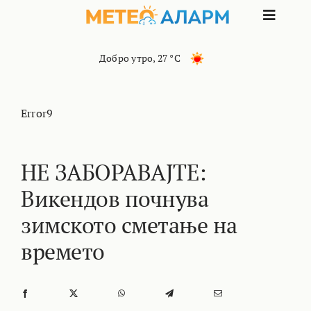
Skip
Toggle
to
content
Naviga
ПОЧЕТНА
Добро утро
,
27 °C
МАКЕДОНИЈА
Error9
ОСТАНАТИ РЕГИОНИ
НЕ ЗАБОРАВАЈТЕ:
Викендов почнува
ИНТЕРЕСНО
зимското сметање на
КОНТАКТ
времето
МАРКЕТИНГ