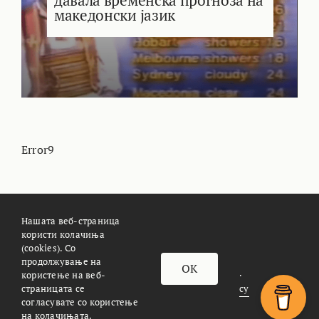
давала временска прогноза на
македонски јазик
Error9
Нашата веб-страница
користи колачиња
(cookies). Со
За Meteoalarm.mk
Импресум
продолжување на
OK
© METEOALARM. All Rights Reserved.
користење на веб-
страницата се
Made with
by
Æther Marketing Agency
согласувате со користење
на колачињата.