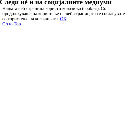
Следи нѐ и на
социјалните медиуми
Нашата веб-страница користи колачиња (cookies). Со
продолжување на користење на веб-страницата се согласувате
со користење на колачињата.
OK
Go to Top