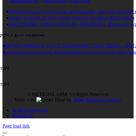
Занимливости
/
Македонија
/
Прогноза
Македонија под Суптропски антициклон, пред нас тропски 
Вчера, вторник 23 јуни силно невреме ја зафати Македонија
ЕКСТРЕМНО ТОПОЛ БРАН ВО ФРАНЦИЈА: Измерени дури 
реме е да се насмееме
(ВИДЕО) ВРЕМЕ Е ДА СЕ НАСМЕЕМЕ: СНЕГ ШИБА – ВЕ
Австралиска телевизија давала временска прогноза на македонс
rror9
rror9
© METEOALARM. All Rights Reserved.
Made with
by
Æther Marketing Agency
За Meteoalarm.mk
Импресум
Page load link