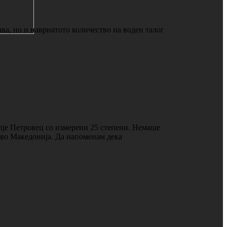
ва, но и наврнатото количество на воден талог
пје Петровец со измерени 25 степени. Немаше
о во Македонија. Да напоменам дека