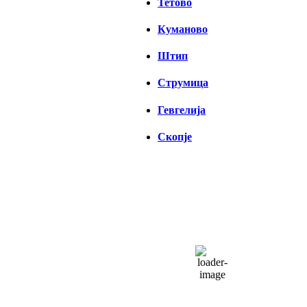
Тетово
Куманово
Штип
Струмица
Гевгелија
Скопје
СКОПЈЕ
23:50,
07/08/2026
24
°C
облаци
50 %
1014 hPa
7 Km/h
Налет на ветер:
7 Km/h
Облаци:
66%