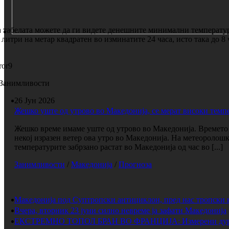
 табелата можете да ги видете денешните минимални температури
 литри на метар квадратен во изминатите 24 часа, исто така до 8
ror9
Занимливости
26 Јун 2026
Жешко уште од утрово во Македонија, се мерат високи темп
Жешко време имаме уште од утрово во Македонија. Времето е
некој изразен ветер ова утро во Македонија. На метеоролош
температурите забрзано растат во Македонија од час во [...]
Занимливости
/
Македонија
/
Прогноза
Македонија под Суптропски антициклон, пред нас тропски 
Вчера, вторник 23 јуни силно невреме ја зафати Македонија
ЕКСТРЕМНО ТОПОЛ БРАН ВО ФРАНЦИЈА: Измерени дури 