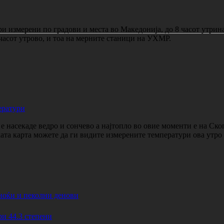
 измерени по градови и места во Македонија, до 8 часот утрина
 часот утрово, и тоа на мерните станици на УХМР.
ератури
 насекаде ведро и сончево а најтопло во овие моменти е на Ско
ката карта можете да ги видите измерените температури ова утр
ноќи и пеколни денови
44.3 степени