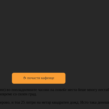
☕ почасти кафенце
јуни) во попладневните часови на повеќе места беше многу нест
евреме со силен град.
Берово, и тоа 25 литри на метар квадратен дожд. Исто така ден