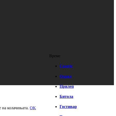
Време
Скопје
Охрид
Прилеп
Битола
Гостивар
е на колачињата.
OK