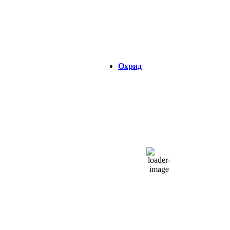
Visibility:
0 km
Изгрејсонце:
04:34
Зајдисонце:
18:45
Охрид
ОХРИД
23:50,
07/08/2026
22
°C
чисто небо
48 %
1015 hPa
8 Km/h
Налет на ветер:
9 Km/h
Облаци:
7%
Visibility:
0 km
Изгрејсонце:
04:39
Зајдисонце:
18:45