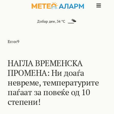
Skip
Toggle
to
content
Naviga
ПОЧЕТНА
Добар ден
,
34 °C
МАКЕДОНИЈА
Error9
ОСТАНАТИ РЕГИОНИ
НАГЛА ВРЕМЕНСКА
ПРОМЕНА: Ни доаѓа
ИНТЕРЕСНО
невреме, температурите
КОНТАКТ
паѓаат за повеќе од 10
степени!
МАРКЕТИНГ