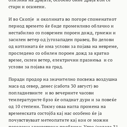
стари и осамени.
И во Скопје и околината во погоре споменатиот
период времето ќе биде променливо облачно и
нестабилно со повремен пороен дожд, грмежи и
засилен ветер од југозападен правец. Во делови
од котлината ќе има услови за појава на невреме,
проследено со обилен пороен дожд за кратко
време, силен ветер, електрични празнења и со
услови за појава на град.
Поради продор на значително посвежа воздушна
маса од север, денес (сабота 30 август) во
попладневните и во вечерните часови
температурите брзо ќе опаднат дури и за повеќе
од 10 степени. Токму оваа нагла промена на
временската состојба кај нас особено ќе ја
почувствуваат метеопатите кај кои се можни
поголеми здравствени проблеми. Утре (недела 31