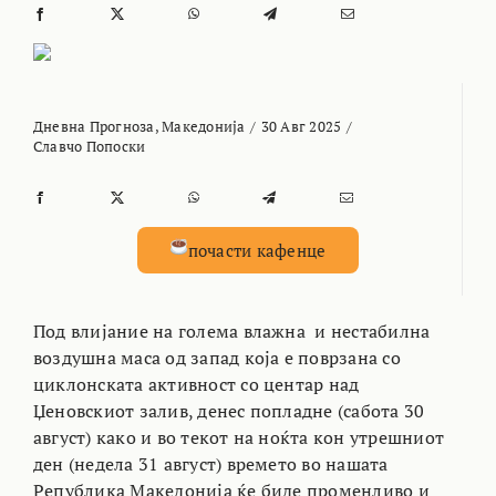
Дневна Прогноза
,
Македонија
/
30 Авг 2025
/
Славчо Попоски
почасти кафенце
Под влијание на голема влажна и нестабилна
воздушна маса од запад која е поврзана со
циклонската активност со центар над
Џеновскиот залив, денес попладне (сабота 30
август) како и во текот на ноќта кон утрешниот
ден (недела 31 август) времето во нашата
Република Македонија ќе биде променливо и