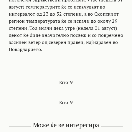
август) температурите ќе се искачуваат во
интервалот од 23 до 32 степени, а во Скопскиот
регион температурата ќе се искачи до околу 29
степени. Тоа значи дека утре (недела 31 август)
денот ќе биде значително посвеж и со повремено
засилен ветер од северен правец, најизразен во
Повардарието.
Error9
Error9
Може ќе ве интересира