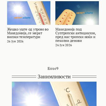
Жешко уште од утрово во
Македонија под
В
Македонија, се мерат
Суптропски антициклон,
т
високи температури
пред нас тропски ноќи и
и
пеколни денови
26 Јун 2026
2
26 Јун 2026
Error9
Занимливости