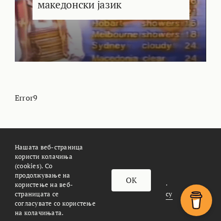
македонски јазик
Error9
Нашата веб-страница
користи колачиња
(cookies). Со
За Meteoalarm.mk
Импресум
продолжување на
OK
© METEOALARM. All Rights Reserved.
користење на веб-
страницата се
Made with
by
Æther Marketing Agency
согласувате со користење
на колачињата.