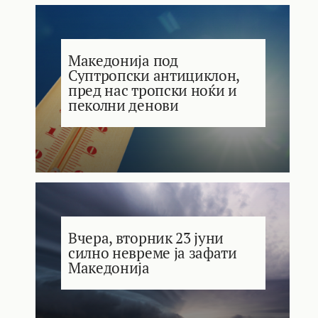
Македонија под
Суптропски антициклон,
пред нас тропски ноќи и
пеколни денови
Вчера, вторник 23 јуни
силно невреме ја зафати
Македонија