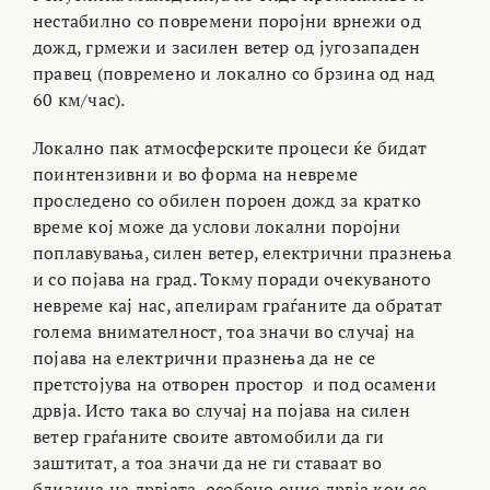
нестабилно со повремени поројни врнежи од
дожд, грмежи и засилен ветер од југозападен
правец (повремено и локално со брзина од над
60 км/час).
Локално пак атмосферските процеси ќе бидат
поинтензивни и во форма на невреме
проследено со обилен пороен дожд за кратко
време кој може да услови локални поројни
поплавувања, силен ветер, електрични празнења
и со појава на град. Токму поради очекуваното
невреме кај нас, апелирам граѓаните да обратат
голема внимателност, тоа значи во случај на
појава на електрични празнења да не се
претстојува на отворен простор и под осамени
дрвја. Исто така во случај на појава на силен
ветер граѓаните своите автомобили да ги
заштитат, а тоа значи да не ги ставаат во
близина на дрвјата, особено оние дрвја кои се