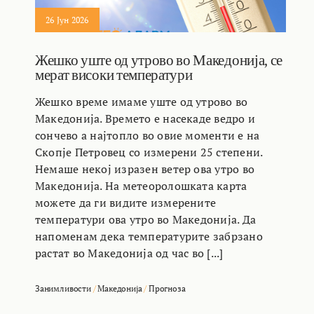
26 Јун 2026
Жешко уште од утрово во Македонија, се
мерат високи температури
Жешко време имаме уште од утрово во
Македонија. Времето е насекаде ведро и
сончево а најтопло во овие моменти е на
Скопје Петровец со измерени 25 степени.
Немаше некој изразен ветер ова утро во
Македонија. На метеоролошката карта
можете да ги видите измерените
температури ова утро во Македонија. Да
напоменам дека температурите забрзано
растат во Македонија од час во [...]
Занимливости
/
Македонија
/
Прогноза