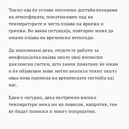
Токму ова ќе услови поголемо достабилизирање
на атмосферата, понатамошен пад на
температурите и честа појава на врнежи и
грмежи. Во ваква ситуација, повторно може да
имаме појава на временски непогоди.
Да напоменам дека, сеуште се работи за
неофицијална најава околу овој висински
циклонски систем, што значи понатаму ќе имам
и ќе објавувам нови метео анализи токму околу
оваа нова промена на временската состојба кај
нас.
Едно е сигурно, дека екстремно високи
температури нема ни на повисок, напротив, тие
ќе бидат пониски и многу попријатни.