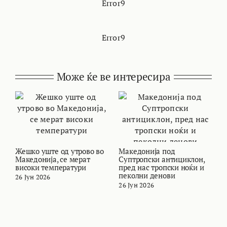
Error9
Error9
Може ќе ве интересира
Жешко уште од утрово во
Македонија под
В
Македонија, се мерат
Суптропски антициклон,
т
високи температури
пред нас тропски ноќи и
и
пеколни денови
26 Јун 2026
2
26 Јун 2026