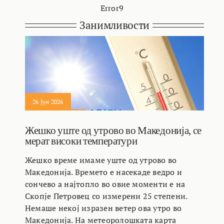
Error9
Занимливости
26 Јун 2026
Жешко уште од утрово во Македонија, се
мерат високи температури
Жешко време имаме уште од утрово во
Македонија. Времето е насекаде ведро и
сончево а најтопло во овие моменти е на
Скопје Петровец со измерени 25 степени.
Немаше некој изразен ветер ова утро во
Македонија. На метеоролошката карта