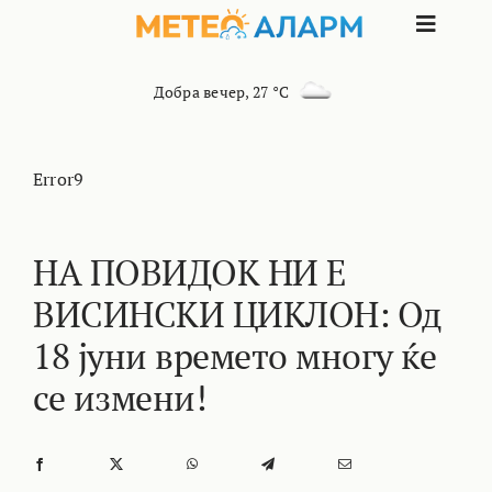
Skip
Toggle
to
content
Naviga
ПОЧЕТНА
Добра вечер
,
27 °C
МАКЕДОНИЈА
Error9
ОСТАНАТИ РЕГИОНИ
НА ПОВИДОК НИ Е
ВИСИНСКИ ЦИКЛОН: Од
ИНТЕРЕСНО
18 јуни времето многу ќе
КОНТАКТ
се измени!
МАРКЕТИНГ