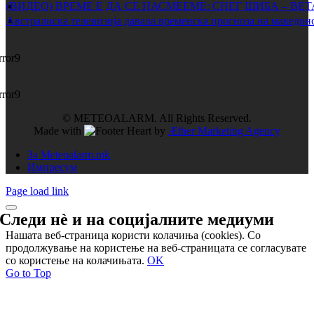
(ВИДЕО) ВРЕМЕ Е ДА СЕ НАСМЕЕМЕ: СНЕГ ШИБА – ВЕ
Австралиска телевизија давала временска прогноза на македонс
rror9
rror9
© METEOALARM. All Rights Reserved.
Made with
by
Æther Marketing Agency
За Meteoalarm.mk
Импресум
Page load link
Следи нѐ и на
социјалните медиуми
Нашата веб-страница користи колачиња (cookies). Со
продолжување на користење на веб-страницата се согласувате
со користење на колачињата.
OK
Go to Top