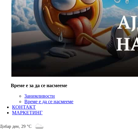
Време е за да се насмееме
Занимливости
Време е да се насмееме
КОНТАКТ
МАРКЕТИНГ
Добар ден
,
29 °C