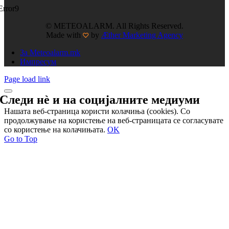
Error9
© METEOALARM. All Rights Reserved.
Made with
by
Æther Marketing Agency
За Meteoalarm.mk
Импресум
Page load link
Следи нѐ и на
социјалните медиуми
Нашата веб-страница користи колачиња (cookies). Со
продолжување на користење на веб-страницата се согласувате
со користење на колачињата.
OK
Go to Top