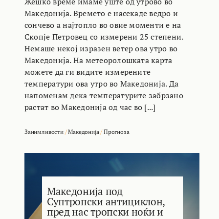
Жешко време имаме уште од утрово во
Македонија. Времето е насекаде ведро и
сончево а најтопло во овие моменти е на
Скопје Петровец со измерени 25 степени.
Немаше некој изразен ветер ова утро во
Македонија. На метеоролошката карта
можете да ги видите измерените
температури ова утро во Македонија. Да
напоменам дека температурите забрзано
растат во Македонија од час во [...]
Занимливости
/
Македонија
/
Прогноза
Македонија под
Суптропски антициклон,
пред нас тропски ноќи и