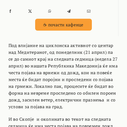
☕ почасти кафенце
Под влијание на циклонска активнот со центар
над Медитеранот, од понеделник (21 април) па
се до самиот крај на следната седмица (недела 27
април) во нашата Републкика Македонија ќе има
честа појава на врнежи од дожд, кои на повеќе
места ќе бидат поројни и проследени со појава
на грмежи. Локално пак, процесите ќе бидат во
форма на невреме проследено со обилен пороен
дожд, засилен ветер, електрични празнења и со
услови за појава на град.
И во Скопје и околината во текот на следната
седмица ќе има честа појава на повремен дожд,