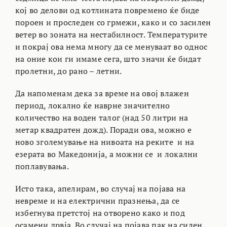
кој во делови од котлината повремено ќе биде
пороен и проследен со грмежи, како и со засилен
ветер во зоната на нестабилност. Температурите
и покрај ова нема многу да се менуваат во однос
на оние кои ги имаме сега, што значи ќе бидат
пролетни, до рано – летни.
Да напоменам дека за време на овој влажен
период, локално ќе наврне значително
количество на воден талог (над 50 литри на
метар квадратен дожд). Поради ова, можно е
ново зголемување на нивоата на реките и на
езерата во Македонија, а можни се и локални
поплавувања.
Исто така, апелирам, во случај на појава на
невреме и на електрични празнења, да се
избегнува претстој на отворено како и под
осамени дрвја. Во случај на појава пак на силен