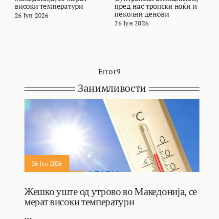
високи температури
пред нас тропски ноќи и
и
пеколни денови
26 Јун 2026
2
26 Јун 2026
Error9
Занимливости
26 Јун 2026
Жешко уште од утрово во Македонија, се
мерат високи температури