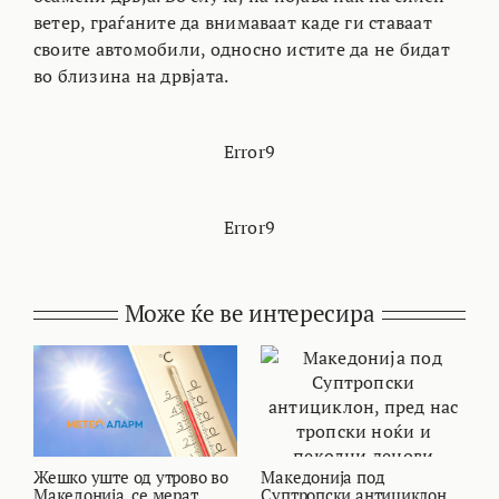
ветер, граѓаните да внимаваат каде ги ставаат
своите автомобили, односно истите да не бидат
во близина на дрвјата.
Error9
Error9
Може ќе ве интересира
Жешко уште од утрово во
Македонија под
В
Македонија, се мерат
Суптропски антициклон,
т