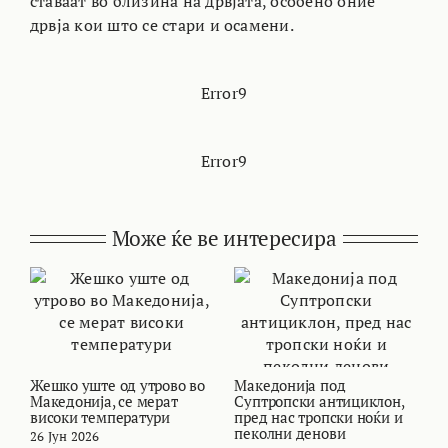
ставаат во близина на дрвјата, особено оние
дрвја кои што се стари и осамени.
Error9
Error9
Може ќе ве интересира
Жешко уште од утрово во
Македонија под
В
Македонија, се мерат
Суптропски антициклон,
т
високи температури
пред нас тропски ноќи и
и
пеколни денови
26 Јун 2026
2