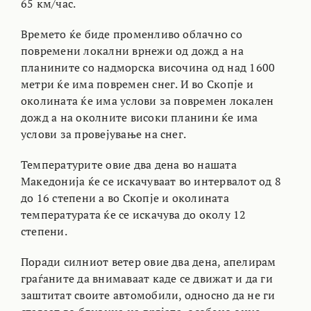
65 км/час.
Времето ќе биде променливо облачно со
повремени локални врнежи од дожд а на
планините со надморска височина од над 1600
метри ќе има повремен снег. И во Скопје и
околината ќе има услови за повремен локален
дожд а на околните високи планини ќе има
услови за провејување на снег.
Температурите овие два дена во нашата
Македонија ќе се искачуваат во интервалот од 8
до 16 степени а во Скопје и околината
температурата ќе се искачува до околу 12
степени.
Поради силниот ветер овие два дена, апелирам
граѓаните да внимаваат каде се движат и да ги
заштитат своите автомобили, односно да не ги