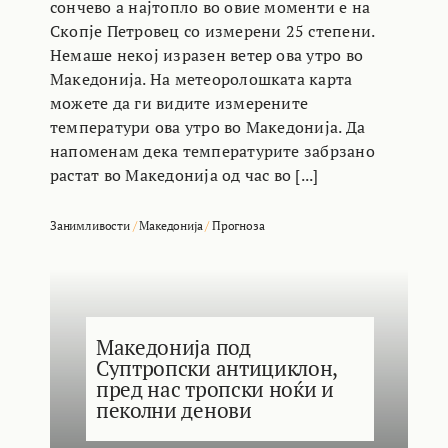
сончево а најтопло во овие моменти е на
Скопје Петровец со измерени 25 степени.
Немаше некој изразен ветер ова утро во
Македонија. На метеоролошката карта
можете да ги видите измерените
температури ова утро во Македонија. Да
напоменам дека температурите забрзано
растат во Македонија од час во [...]
Занимливости
/
Македонија
/
Прогноза
Македонија под
Суптропски антициклон,
пред нас тропски ноќи и
пеколни денови