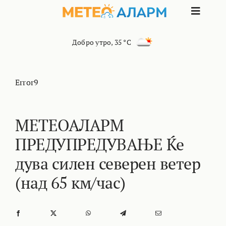
Skip
Toggle
to
content
Naviga
ПОЧЕТНА
Добро утро
,
35 °C
МАКЕДОНИЈА
Error9
ОСТАНАТИ РЕГИОНИ
МЕТЕОАЛАРМ
ПРЕДУПРЕДУВАЊЕ Ќе
ИНТЕРЕСНО
дува силен северен ветер
КОНТАКТ
(над 65 км/час)
МАРКЕТИНГ