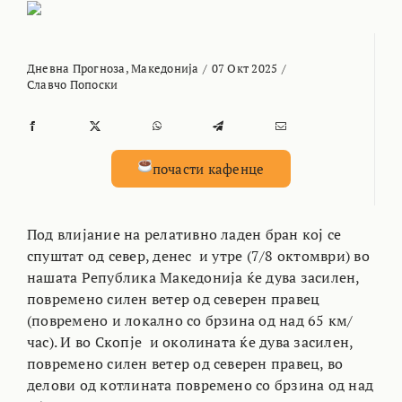
Дневна Прогноза
,
Македонија
/
07 Окт 2025
/
Славчо Попоски
почасти кафенце
Под влијание на релативно ладен бран кој се
спуштат од север, денес и утре (7/8 октомври) во
нашата Република Македонија ќе дува засилен,
повремено силен ветер од северен правец
(повремено и локално со брзина од над 65 км/
час). И во Скопје и околината ќе дува засилен,
повремено силен ветер од северен правец, во
делови од котлината повремено со брзина од над