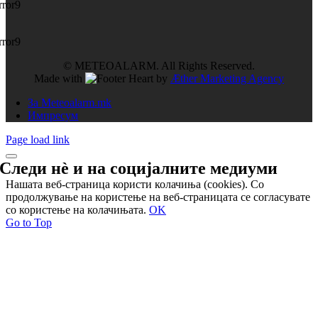
rror9
rror9
© METEOALARM. All Rights Reserved.
Made with
by
Æther Marketing Agency
За Meteoalarm.mk
Импресум
Page load link
Следи нѐ и на
социјалните медиуми
Нашата веб-страница користи колачиња (cookies). Со
продолжување на користење на веб-страницата се согласувате
со користење на колачињата.
OK
Go to Top