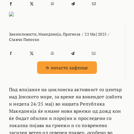
Занимливости
,
Македонија
,
Прогноза
/
22 Мај 2025
/
Славчо Попоски
☕ почасти кафенце
Под влијание на циклонска активност со центар
над Јонското море, за време на викендот (сабота
и недела 24/25 мај) во нашата Република
Македонија ќе имаме нови врнежи од дожд кои
ќе бидат обилни и поројни и проследени со
локална појава на грмежи и со повремено
засилен ветер од северен правец, особено во