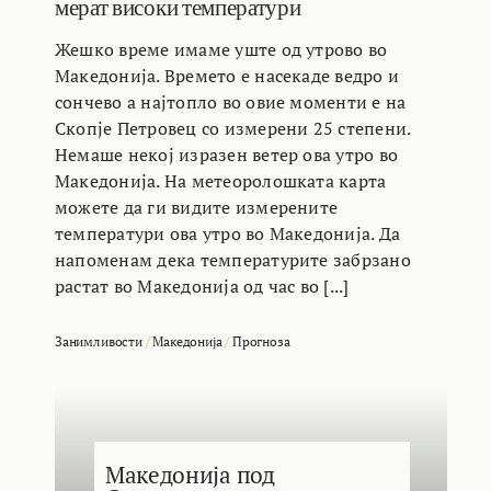
мерат високи температури
Жешко време имаме уште од утрово во
Македонија. Времето е насекаде ведро и
сончево а најтопло во овие моменти е на
Скопје Петровец со измерени 25 степени.
Немаше некој изразен ветер ова утро во
Македонија. На метеоролошката карта
можете да ги видите измерените
температури ова утро во Македонија. Да
напоменам дека температурите забрзано
растат во Македонија од час во [...]
Занимливости
/
Македонија
/
Прогноза
Македонија под