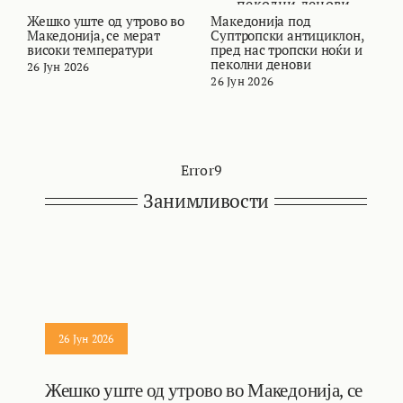
Жешко уште од утрово во
Македонија под
В
Македонија, се мерат
Суптропски антициклон,
т
високи температури
пред нас тропски ноќи и
и
пеколни денови
26 Јун 2026
2
26 Јун 2026
Error9
Занимливости
26 Јун 2026
Жешко уште од утрово во Македонија, се