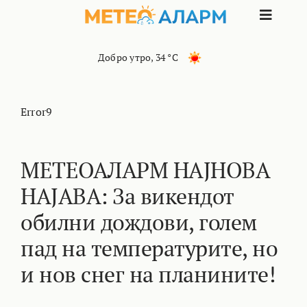
Skip
Toggle
to
content
Naviga
ПОЧЕТНА
Добро утро
,
34 °C
МАКЕДОНИЈА
Error9
ОСТАНАТИ РЕГИОНИ
МЕТЕОАЛАРМ НАЈНОВА
НАЈАВА: За викендот
ИНТЕРЕСНО
обилни дождови, голем
КОНТАКТ
пад на температурите, но
и нов снег на планините!
МАРКЕТИНГ