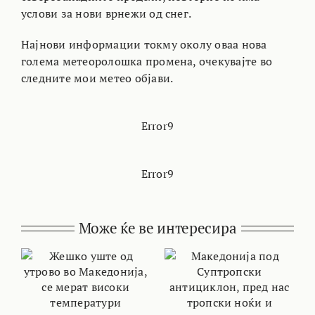
услови за нови врнежи од снег.
Најнови информации токму околу оваа нова
голема метеоролошка промена, очекувајте во
следните мои метео објави.
Error9
Error9
Може ќе ве интересира