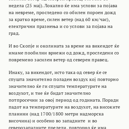
недела (25 мај). Локално ќе има услови за појава
на невреме, проследено со обилен пороен дожд
за кратко време, силен ветер (над 60 км/час),
електрични празнења и со услови за појава на
град.
И во Скопје и околината за време на викендот ќе
имаме пообилни врнежи од дожд, проследени со
повремено засилен ветер од северен правец.
Инаку, за викендот, исто така од север ќе се
спушта значително поладен воздух кој повторно
значително ќе ги спушти температурите на
воздухот, и тие ќе бидат значително
потпросечни за овој период од годината. Поради
падот на температурите на воздухот, на високите
планини (над 1700/1800 метри надморска
височина) и особено во западните и во
северозападните предели, повторно ќе има