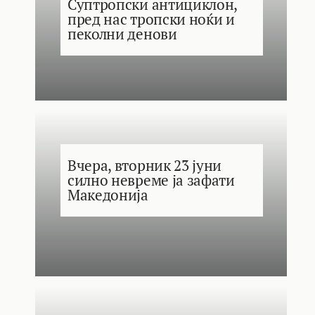
Суптропски антициклон,
пред нас тропски ноќи и
пеколни денови
Вчера, вторник 23 јуни
силно невреме ја зафати
Македонија