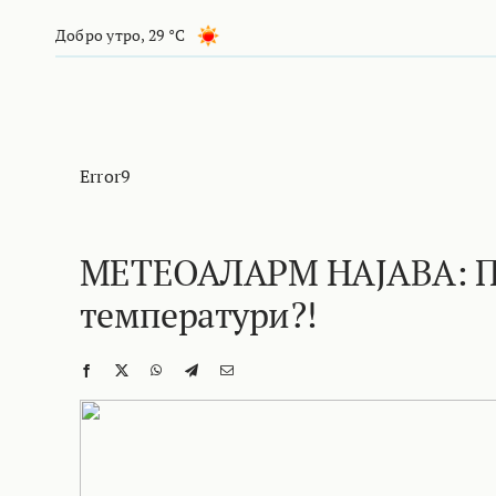
Skip
Добро утро
,
29 °C
to
content
Error9
МЕТЕОАЛАРМ НАЈАВА: По
температури?!