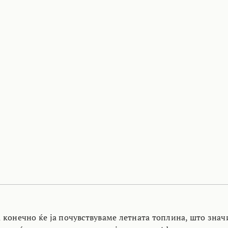
 конечно ќе ја почувствуваме летната топлина, што знач