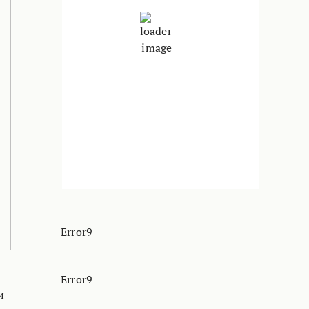
Чисто Небо
Налет на ветер:
4 Km/h
Облаци:
5%
Изгрејсонце:
04:33
Зајдисонце:
18:46
35 %
1014 hPa
3 Km/h
Error9
Error9
и