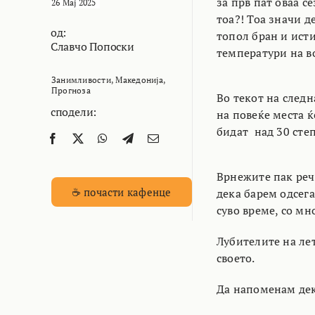
за прв пат оваа с
26 Мај 2025
тоа?! Тоа значи 
од:
топол бран и исти
Славчо Попоски
температури на в
Занимливости
,
Македонија
,
Прогноза
Во текот на следн
сподели:
на повеќе места ќ
бидат над 30 сте
Врнежите пак речи
☕ почасти кафенце
дека барем одсег
суво време, со мн
Лубителите на ле
своето.
Да напоменам дек