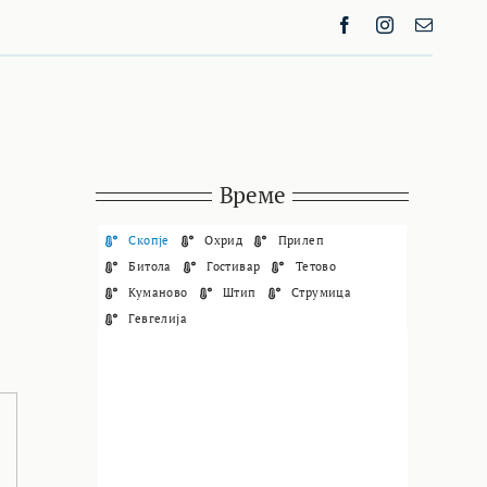
Време
Скопје
Охрид
Прилеп
Битола
Гостивар
Тетово
Куманово
Штип
Струмица
Гевгелија
СКОПЈЕ
07:39,
07/08/2026
27
°C