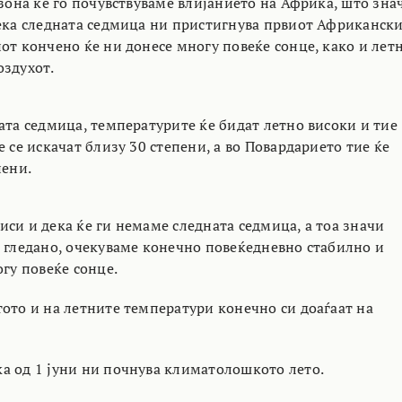
езона ќе го почувствуваме влијанието на Африка, што зна
дека следната седмица ни пристигнува првиот Африканск
от кончено ќе ни донесе многу повеќе сонце, како и лет
оздухот.
ата седмица, температурите ќе бидат летно високи и тие
е се искачат близу 30 степени, а во Повардарието тие ќе
пени.
си и дека ќе ги немаме следната седмица, а тоа значи
а гледано, очекуваме конечно повеќедневно стабилно и
огу повеќе сонце.
тото и на летните температури конечно си доаѓаат на
а од 1 јуни ни почнува климатолошкото лето.