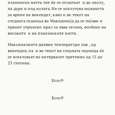
планински места тие ќе се спуштаат и до околу,
па дури и под нулата. Не се исклучува можноста
за време на викендот, како и во текот на
следната седмица во Македонија да се појави и
првиот утрински мраз за оваа сезона, особено на
високите и на планинските места.
Максималните дневни температури пак , од
викендов, па и во текот на следната седмица ќе
се искачуваат во интервалот претежно од 15 до
23 степени.
Error9
Error9