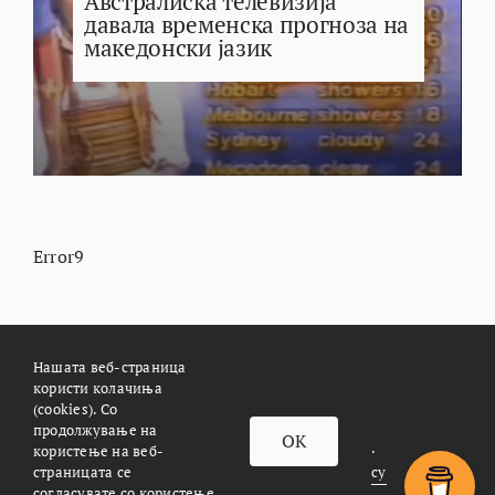
Австралиска телевизија
давала временска прогноза на
македонски јазик
Error9
Нашата веб-страница
користи колачиња
(cookies). Со
За Meteoalarm.mk
Импресум
продолжување на
OK
© METEOALARM. All Rights Reserved.
користење на веб-
страницата се
Made with
by
Æther Marketing Agency
согласувате со користење