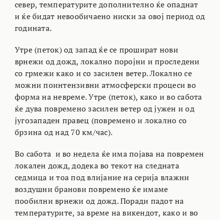
север, температурите дополнително ќе опаднат
и ќе бидат невообичаено ниски за овој период од
годината.
Утре (петок) од запад ќе се прошират нови
врнежи од дожд, локално поројни и проследени
со грмежи како и со засилен ветер. Локално се
можни поинтензивни атмосферски процеси во
форма на невреме. Утре (петок), како и во сабота
ќе дува повремено засилен ветер од јужен и од
југозападен правец (повремено и локално со
брзина од над 70 км/час).
Во сабота и во недела ќе има појава на повремен
локален дожд, додека во текот на следната
седмица и тоа под влијание на серија влажни
воздушни бранови повремено ќе имаме
пообилни врнежи од дожд. Поради падот на
температурите, за време на викендот, како и во