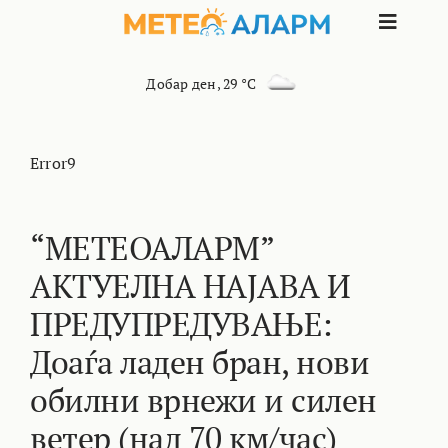
Skip
Toggle
to
content
Naviga
ПОЧЕТНА
Добар ден
,
29 °C
МАКЕДОНИЈА
Error9
ОСТАНАТИ РЕГИОНИ
“МЕТЕОАЛАРМ”
АКТУЕЛНА НАЈАВА И
ИНТЕРЕСНО
ПРЕДУПРЕДУВАЊЕ:
КОНТАКТ
Доаѓа ладен бран, нови
обилни врнежи и силен
МАРКЕТИНГ
ветер (над 70 км/час)