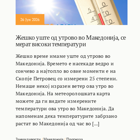
26 Јун 2026
Жешко уште од утрово во Македонија, се
мерат високи температури
Жешко време имаме уште од утрово во
Македонија. Времето е насекаде ведро и
сончево а најтопло во овие моменти е на
Скопје Петровец со измерени 25 степени.
Немаше некој изразен ветер ова утро во
Македонија. На метеоролошката карта
можете да ги видите измерените
температури ова утро во Македонија. Да
напоменам дека температурите забрзано
растат во Македонија од час во [...]
Занимливости
/
Македонија
/
Прогноза