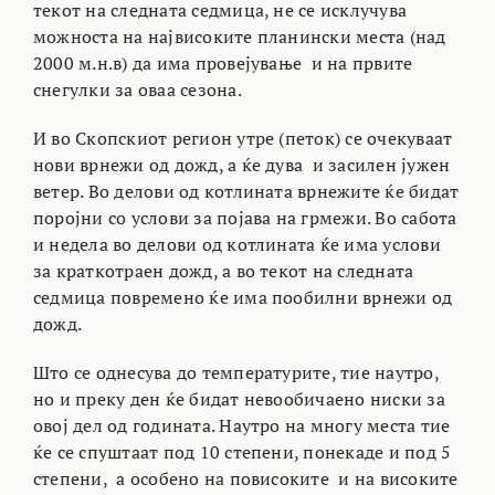
текот на следната седмица, не се исклучува
можноста на највисоките планински места (над
2000 м.н.в) да има провејување и на првите
снегулки за оваа сезона.
И во Скопскиот регион утре (петок) се очекуваат
нови врнежи од дожд, а ќе дува и засилен јужен
ветер. Во делови од котлината врнежите ќе бидат
поројни со услови за појава на грмежи. Во сабота
и недела во делови од котлината ќе има услови
за краткотраен дожд, а во текот на следната
седмица повремено ќе има пообилни врнежи од
дожд.
Што се однесува до температурите, тие наутро,
но и преку ден ќе бидат невообичаено ниски за
овој дел од годината. Наутро на многу места тие
ќе се спуштаат под 10 степени, понекаде и под 5
степени, а особено на повисоките и на високите