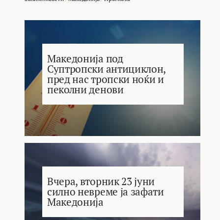
Македонија под
Суптропски антициклон,
пред нас тропски ноќи и
пеколни денови
Вчера, вторник 23 јуни
силно невреме ја зафати
Македонија