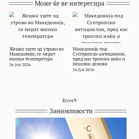
Може ќе ве интересира
Жешко уште од утрово во
Македонија под
В
Македонија, се мерат
Суптропски антициклон,
т
високи температури
пред нас тропски ноќи и
и
пеколни денови
26 Јун 2026
2
26 Јун 2026
Error9
Занимливости