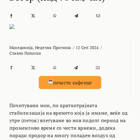
Македонија
,
Неделна Прогноза
/
12 Сеп 2024
/
Славчо Попоски
почасти кафенце
Почитувани мои, по краткотрајната
стабилизација на времето која ја имаме, веќе од
утре (петок) влегуваме во нов подолг период на
променливо време со чести врнежи, додека
поради продор на многу поладен воздух од