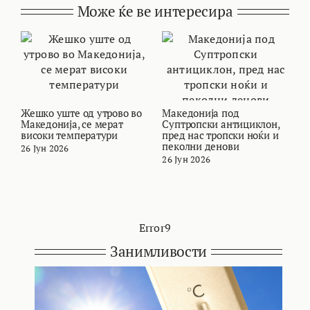
Може ќе ве интересира
Жешко уште од утрово во
Македонија под
В
Македонија, се мерат
Суптропски антициклон,
т
високи температури
пред нас тропски ноќи и
и
пеколни денови
26 Јун 2026
2
26 Јун 2026
Error9
Занимливости