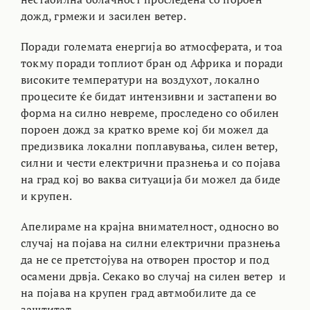
дожд, грмежи и засилен ветер.
Поради големата енергија во атмосферата, и тоа
токму поради топлиот бран од Африка и поради
високите температури на воздухот, локално
процесите ќе бидат интензивни и застапени во
форма на силно невреме, проследено со обилен
пороен дожд за кратко време кој би можел да
предизвика локални поплавувања, силен ветер,
силни и чести електрични празнења и со појава
на град кој во ваква ситуација би можел да биде
и крупен.
Апелираме на крајна внимателност, односно во
случај на појава на силни електрични празнења
да не се претстојува на отворен простор и под
осамени дрвја. Секако во случај на силен ветер и
на појава на крупен град автмобилите да се
заштитат.