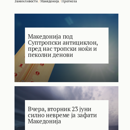
Занимливости
/
Македонија
/
Прогноза
Македонија под
Суптропски антициклон,
пред нас тропски ноќи и
пеколни денови
Вчера, вторник 23 јуни
силно невреме ја зафати
Македонија