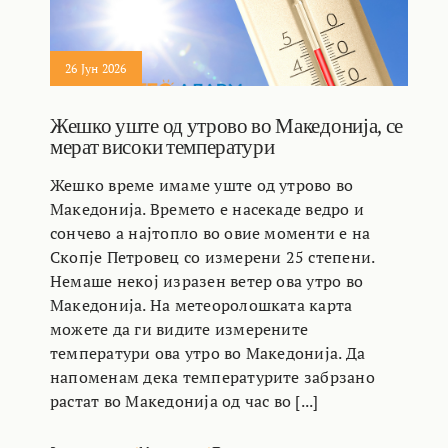
26 Јун 2026
Жешко уште од утрово во Македонија, се
мерат високи температури
Жешко време имаме уште од утрово во
Македонија. Времето е насекаде ведро и
сончево а најтопло во овие моменти е на
Скопје Петровец со измерени 25 степени.
Немаше некој изразен ветер ова утро во
Македонија. На метеоролошката карта
можете да ги видите измерените
температури ова утро во Македонија. Да
напоменам дека температурите забрзано
растат во Македонија од час во [...]