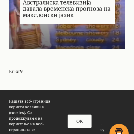
Австралиска телевизија
давала временска прогноза на
македонски јазик
Error9
Нашата веб-страница
користи колачиња
(cookies). Со
За Meteoalarm.mk
Импресум
продолжување на
OK
© METEOALARM. All Rights Reserved.
користење на веб-
страницата се
Made with
by
Æther Marketing Agency