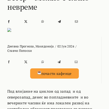
невреме
Дневна Прогноза
,
Македонија
/
02 Јун 2024
/
Славчо Попоски
почасти кафенце
Под влијание на циклон од запад и од
северозапад, денес во попладневните и во
вечерните часови ќе има локален развој на
нестабилна облачност проследена со пороен