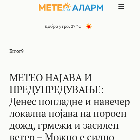
Skip
Toggle
to
content
Naviga
ПОЧЕТНА
Добро утро
,
27 °C
МАКЕДОНИЈА
Error9
ОСТАНАТИ РЕГИОНИ
МЕТЕО НАЈАВА И
ПРЕДУПРЕДУВАЊЕ:
ИНТЕРЕСНО
Денес попладне и навечер
КОНТАКТ
локална појава на пороен
дожд, грмежи и засилен
МАРКЕТИНГ
ветер – Можно е силно