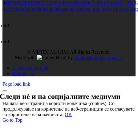
(ВИДЕО) ВРЕМЕ Е ДА СЕ НАСМЕЕМЕ: СНЕГ ШИБА – ВЕ
Австралиска телевизија давала временска прогноза на македонс
rror9
rror9
© METEOALARM. All Rights Reserved.
Made with
by
Æther Marketing Agency
За Meteoalarm.mk
Импресум
Page load link
Следи нѐ и на
социјалните медиуми
Нашата веб-страница користи колачиња (cookies). Со
продолжување на користење на веб-страницата се согласувате
со користење на колачињата.
OK
Go to Top