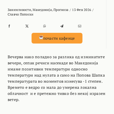
Занимливости
,
Македонија
,
Прогноза
/
13 Фев 2026
/
Славчо Попоски
почасти кафенце
Вечерва иако поладно за разлика од изминатите
вечери, сепак речиси насекаде во Македонија
имаме позитивни температури односно
температури над нулата а само на Попова Шапка
температурата во моментов изнесува -1 степен.
Времето е ведро со мала до умерена локална
облачност и е претежно тивко без некој изразен
ветер.