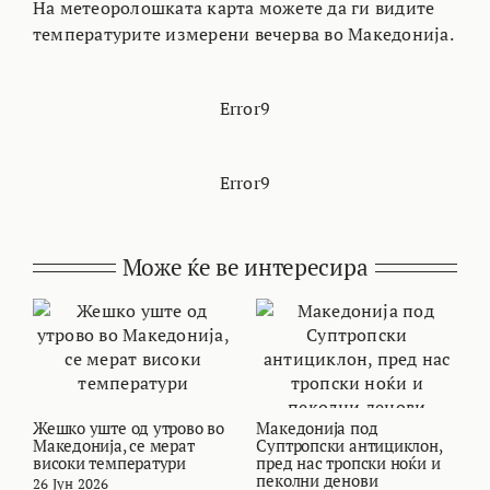
На метеоролошката карта можете да ги видите
температурите измерени вечерва во Македонија.
Error9
Error9
Може ќе ве интересира
Жешко уште од утрово во
Македонија под
В
Македонија, се мерат
Суптропски антициклон,
т
високи температури
пред нас тропски ноќи и
и
пеколни денови
26 Јун 2026
2