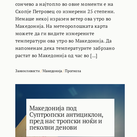
сончево а најтопло во овие моменти е на
Скопје Петровец со измерени 25 степени.
Немаше некој изразен ветер ова утро во
Македонија. На метеоролошката карта
можете да ги видите измерените
температури ова утро во Македонија. Да
напоменам дека температурите забрзано
растат во Македонија од час во [...]
Занимливости
/
Македонија
/
Прогноза
Македонија под
Суптропски антициклон,
пред нас тропски ноќи и
пеколни денови