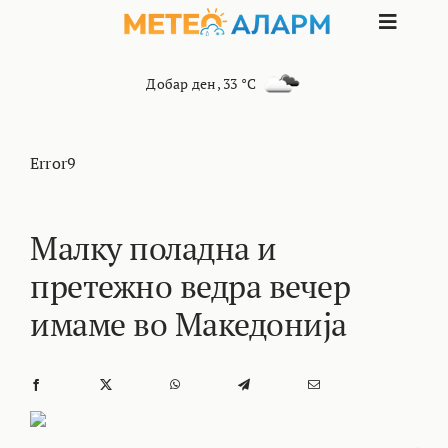
Skip
Toggle
to
content
Naviga
ПОЧЕТНА
Добар ден
,
33 °C
МАКЕДОНИЈА
Error9
ОСТАНАТИ РЕГИОНИ
Малку поладна и
претежно ведра вечер
ИНТЕРЕСНО
имаме во Македонија
КОНТАКТ
МАРКЕТИНГ