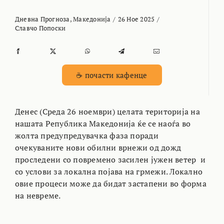
Дневна Прогноза
,
Македонија
/
26 Ное 2025
/
Славчо Попоски
☕ почасти кафенце
Денес (Среда 26 ноември) целата територија на
нашата Република Македонија ќе се наоѓа во
жолта предупредувачка фаза поради
очекуваните нови обилни врнежи од дожд
проследени со повремено засилен јужен ветер и
со услови за локална појава на грмежи. Локално
овие процеси може да бидат застапени во форма
на невреме.