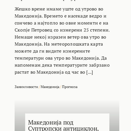
Жешко време имаме уште од утрово во
Македонија. Времето е насекаде ведро и
сончево а најтопло во овие моменти е на
Скопје Петровец со измерени 25 степени.
Немаше некој изразен ветер ова утро во
Македонија. На метеоролошката карта
можете да ги видите измерените
температури ова утро во Македонија. Да
напоменам дека температурите забрзано
растат во Македонија од час во [...]
Занимливости
/
Македонија
/
Прогноза
Македонија под
Суптропски антициклон,