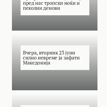
пред нас тропски ноќи и
пеколни денови
Вчера, вторник 23 јуни
силно невреме ја зафати
Македонија