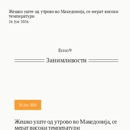
Жешко уште од утрово во Македонија, се мерат високи
М
температури
т
26 Јун 2026
2
Error9
Занимливости
26 Јун 2026
Жешко уште од утрово во Македонија, се
мерат високи температури