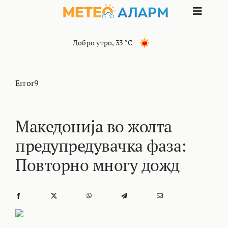
Skip
Toggle
to
content
Naviga
ПОЧЕТНА
Добро утро
,
33 °C
МАКЕДОНИЈ
Error9
ОСТАНАТИ 
Македонија во жолта
предупредувачка фаза:
ИНТЕРЕСНО
Повторно многу дожд
КОНТАКТ
МАРКЕТИНГ