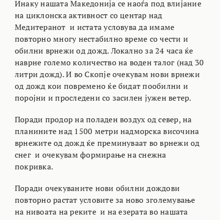
Инаку нашата Македонија се наоѓа под влијание
на циклонска активност со центар над
Медитеранот и истата условува да имаме
повторно многу нестабилно време со чести и
обилни врнежи од дожд. Локално за 24 часа ќе
наврне големо количество на воден талог (над 30
литри дожд). И во Скопје очекувам нови врнежи
од дожд кои повремено ќе бидат пообилни и
поројни и проследени со засилен јужен ветер.
Поради продор на поладен воздух од север, на
планините над 1500 метри надморска височина
врнежите од дожд ќе преминуваат во врнежи од
снег и очекувам формирање на снежна
покривка.
Поради очекуваните нови обилни дождови
повторно растат условите за ново зголемување
на нивоата на реките и на езерата во нашата