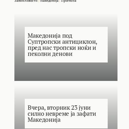
Занимливости
/
Македонија
/
Прогноза
Македонија под
Суптропски антициклон,
пред нас тропски ноќи и
пеколни денови
Вчера, вторник 23 јуни
силно невреме ја зафати
Македонија