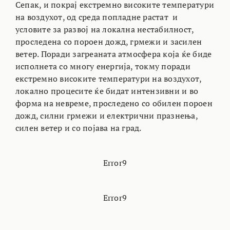
Сепак, и покрај екстремно високите температури
на воздухот, од среда попладне растат и
условите за развој на локална нестабилност,
проследена со пороен дожд, грмежи и засилен
ветер. Поради загреаната атмосфера која ќе биде
исполнета со многу енергија, токму поради
екстремно високите температури на воздухот,
локално процесите ќе бидат интензивни и во
форма на невреме, проследено со обилен пороен
дожд, силни грмежи и електрични празнења,
силен ветер и со појава на град.
Error9
Error9