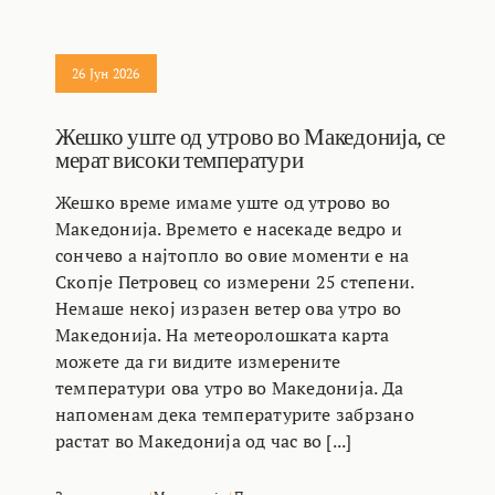
26 Јун 2026
Жешко уште од утрово во Македонија, се
мерат високи температури
Жешко време имаме уште од утрово во
Македонија. Времето е насекаде ведро и
сончево а најтопло во овие моменти е на
Скопје Петровец со измерени 25 степени.
Немаше некој изразен ветер ова утро во
Македонија. На метеоролошката карта
можете да ги видите измерените
температури ова утро во Македонија. Да
напоменам дека температурите забрзано
растат во Македонија од час во [...]