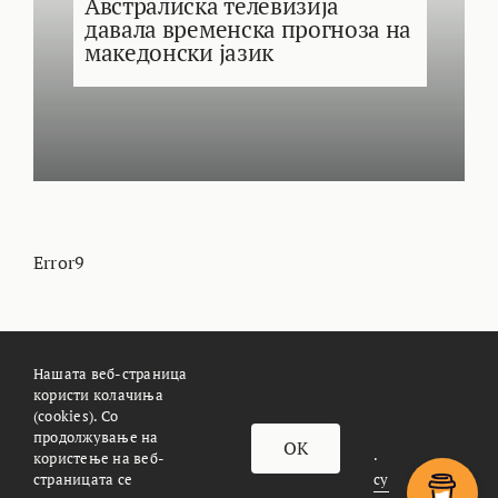
Австралиска телевизија
давала временска прогноза на
македонски јазик
Error9
Нашата веб-страница
користи колачиња
(cookies). Со
За Meteoalarm.mk
Импресум
продолжување на
OK
© METEOALARM. All Rights Reserved.
користење на веб-
страницата се
Made with
by
Æther Marketing Agency