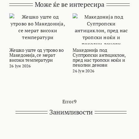
Може ќе ве интересира
Жешко уште од утрово во
Македонија под
В
Македонија, се мерат
Суптропски антициклон,
т
високи температури
пред нас тропски ноќи и
и
пеколни денови
26 Јун 2026
2
26 Јун 2026
Error9
Занимливости