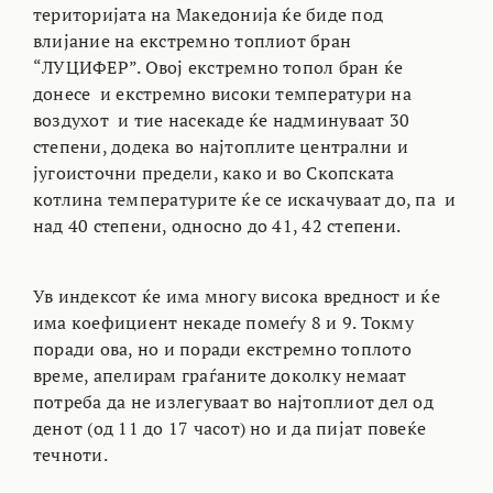
територијата на Македонија ќе биде под
влијание на екстремно топлиот бран
“ЛУЦИФЕР”. Овој екстремно топол бран ќе
донесе и екстремно високи температури на
воздухот и тие насекаде ќе надминуваат 30
степени, додека во најтоплите централни и
југоисточни предели, како и во Скопската
котлина температурите ќе се искачуваат до, па и
над 40 степени, односно до 41, 42 степени.
Ув индексот ќе има многу висока вредност и ќе
има коефициент некаде помеѓу 8 и 9. Токму
поради ова, но и поради екстремно топлото
време, апелирам граѓаните доколку немаат
потреба да не излегуваат во најтоплиот дел од
денот (од 11 до 17 часот) но и да пијат повеќе
течноти.