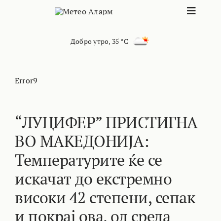
Skip
Toggle
to
content
Naviga
ПОЧЕТНА
Добро утро
,
35 °C
МАКЕДОНИЈА
Error9
ОСТАНАТИ РЕГИОНИ
“ЛУЦИФЕР” ПРИСТИГНА
ВО МАКЕДОНИЈА:
ИНТЕРЕСНО
Температурите ќе се
КОНТАКТ
искачат до екстремно
високи 42 степени, сепак
МАРКЕТИНГ
и покрај ова, од среда