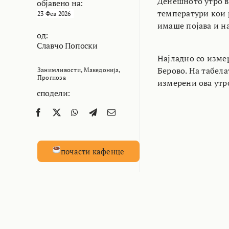
Денешното утро в
објавено на:
температури кои 
23 Фев 2026
имаше појава и н
од:
Славчо Попоски
Најладно со измер
Берово. На табела
Занимливости
,
Македонија
,
Прогноза
измерени ова утро
сподели:
почасти кафенце