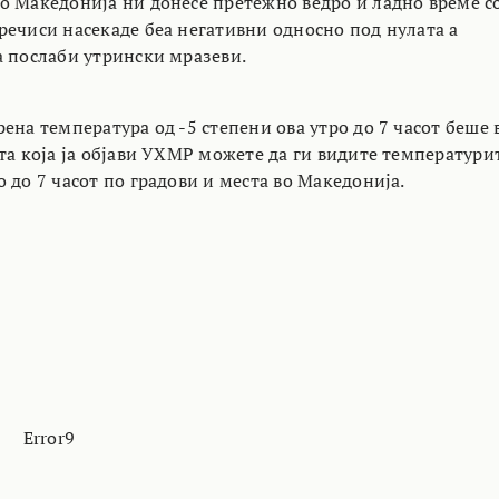
о Македонија ни донесе претежно ведро и ладно време с
речиси насекаде беа негативни односно под нулата а
а послаби утрински мразеви.
ена температура од -5 степени ова утро до 7 часот беше 
та која ја објави УХМР можете да ги видите температури
 до 7 часот по градови и места во Македонија.
Error9