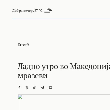
Skip
to
Добра вечер
,
27 °C
content
Error9
Ладно утро во Македониј
мразеви