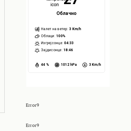
Облачно
Налет на ветер:
3 Km/h
Облаци:
100%
Изгрејсонце:
04:33
Зајдисонце:
18:46
44 %
1012 hPa
3 Km/h
Error9
Error9