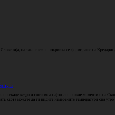
 Словенија, па така снежна покривка се формираше на Кредарица
ератури
 насекаде ведро и сончево а најтопло во овие моменти е на Ско
ката карта можете да ги видите измерените температури ова утр