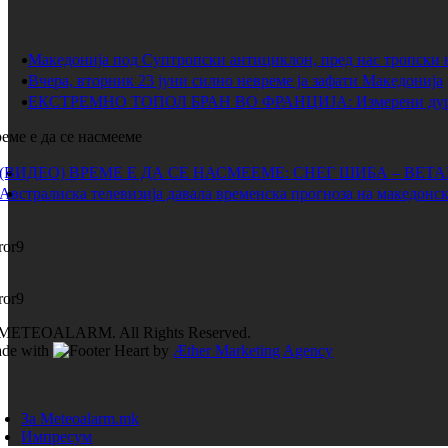
Македонија под Суптропски антициклон, пред нас тропски 
Вчера, вторник 23 јуни силно невреме ја зафати Македонија
ЕКСТРЕМНО ТОПОЛ БРАН ВО ФРАНЦИЈА: Измерени дури 
еме е да се насмееме
(ВИДЕО) ВРЕМЕ Е ДА СЕ НАСМЕЕМЕ: СНЕГ ШИБА – ВЕТ
Австралиска телевизија давала временска прогноза на македонск
ror9
ror9
METEOALARM. All Rights Reserved.
de with
by
Æther Marketing Agency
За Meteoalarm.mk
Импресум