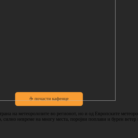
☕ почасти кафенце
 страна на метеоролозите во регионот, но и од Европските метеор
, силно невреме на многу места, поројни поплави и бурен ветер 