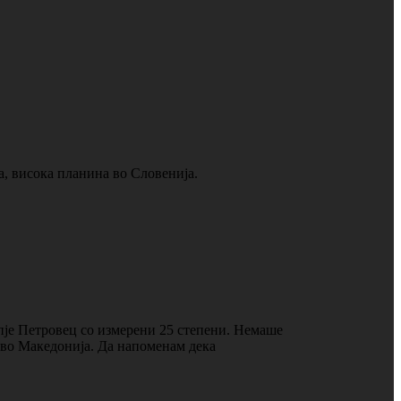
, висока планина во Словенија.
пје Петровец со измерени 25 степени. Немаше
о во Македонија. Да напоменам дека