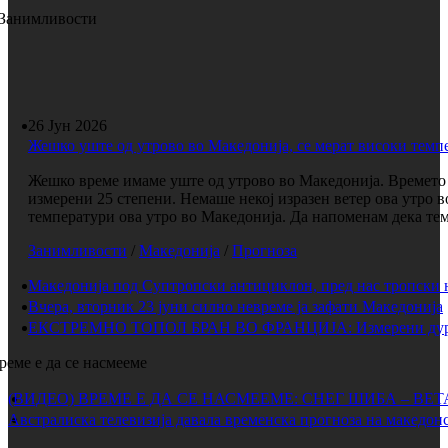
Занимливости
26 Јун 2026
Жешко уште од утрово во Македонија, се мерат високи темп
Жешко време имаме уште од утрово во Македонија. Времето е
измерени 25 степени. Немаше некој изразен ветер ова утро 
температури ова утро во Македонија. Да напоменам дека темп
Занимливости
/
Македонија
/
Прогноза
Македонија под Суптропски антициклон, пред нас тропски 
Вчера, вторник 23 јуни силно невреме ја зафати Македонија
ЕКСТРЕМНО ТОПОЛ БРАН ВО ФРАНЦИЈА: Измерени дури 
реме е да се насмееме
(ВИДЕО) ВРЕМЕ Е ДА СЕ НАСМЕЕМЕ: СНЕГ ШИБА – ВЕ
Австралиска телевизија давала временска прогноза на македонс