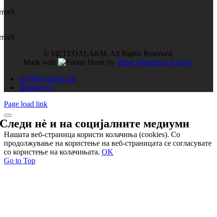
rror9
rror9
© METEOALARM. All Rights Reserved.
Made with
by
Æther Marketing Agency
За Meteoalarm.mk
Импресум
Page load link
Следи нѐ и на
социјалните медиуми
Нашата веб-страница користи колачиња (cookies). Со
продолжување на користење на веб-страницата се согласувате
со користење на колачињата.
OK
Go to Top