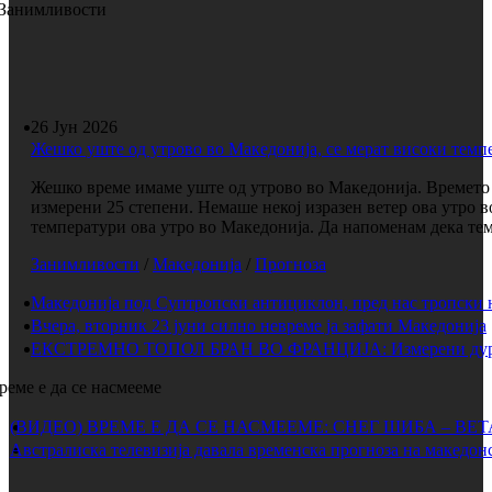
Занимливости
26 Јун 2026
Жешко уште од утрово во Македонија, се мерат високи темп
Жешко време имаме уште од утрово во Македонија. Времето е
измерени 25 степени. Немаше некој изразен ветер ова утро 
температури ова утро во Македонија. Да напоменам дека темп
Занимливости
/
Македонија
/
Прогноза
Македонија под Суптропски антициклон, пред нас тропски 
Вчера, вторник 23 јуни силно невреме ја зафати Македонија
ЕКСТРЕМНО ТОПОЛ БРАН ВО ФРАНЦИЈА: Измерени дури 
реме е да се насмееме
(ВИДЕО) ВРЕМЕ Е ДА СЕ НАСМЕЕМЕ: СНЕГ ШИБА – ВЕ
Австралиска телевизија давала временска прогноза на македонс