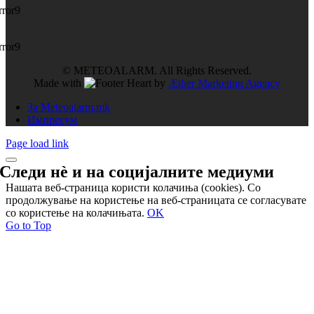
rror9
rror9
© METEOALARM. All Rights Reserved.
Made with
by
Æther Marketing Agency
За Meteoalarm.mk
Импресум
Page load link
Следи нѐ и на
социјалните медиуми
Нашата веб-страница користи колачиња (cookies). Со
продолжување на користење на веб-страницата се согласувате
со користење на колачињата.
OK
Go to Top