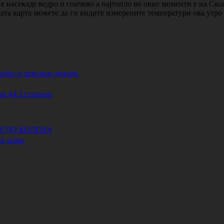
 насекаде ведро и сончево а најтопло во овие моменти е на Ско
ката карта можете да ги видите измерените температури ова утр
ноќи и пеколни денови
44.3 степени
АР ДО КОЛЕНА
и јазик