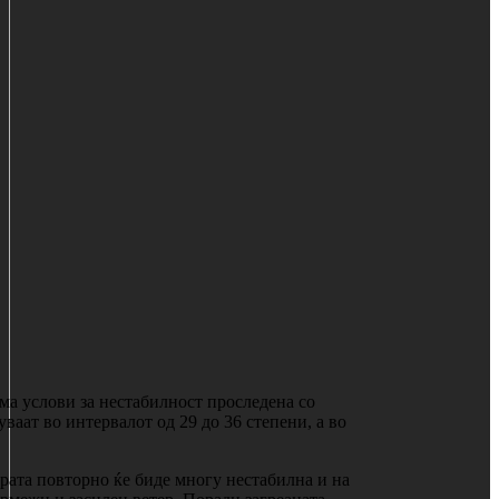
ма услови за нестабилност проследена со
ваат во интервалот од 29 до 36 степени, а во
ерата повторно ќе биде многу нестабилна и на