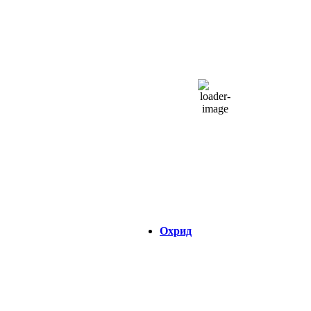
СКОПЈЕ
08:21,
08/08/2026
30
°C
чисто небо
41 %
1014 hPa
3 Km/h
Налет на ветер:
11 Km/h
Облаци:
6%
Visibility:
0 km
Изгрејсонце:
04:34
Зајдисонце:
18:45
Охрид
ОХРИД
08:21,
08/08/2026
27
°C