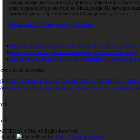
Жешко време имаме уште од утрово во Македонија. Времето е
некој изразен ветер ова утро во Македонија. На метеоролош
температурите забрзано растат во Македонија од час во [...]
Занимливости
/
Македонија
/
Прогноза
Македонија под Суптропски антициклон, пред нас тропски 
Вчера, вторник 23 јуни силно невреме ја зафати Македонија
ЕКСТРЕМНО ТОПОЛ БРАН ВО ФРАНЦИЈА: Измерени дури 
еме е да се насмееме
(ВИДЕО) ВРЕМЕ Е ДА СЕ НАСМЕЕМЕ: СНЕГ ШИБА – ВЕТ
Австралиска телевизија давала временска прогноза на македонск
ror9
ror9
METEOALARM. All Rights Reserved.
de with
by
Æther Marketing Agency