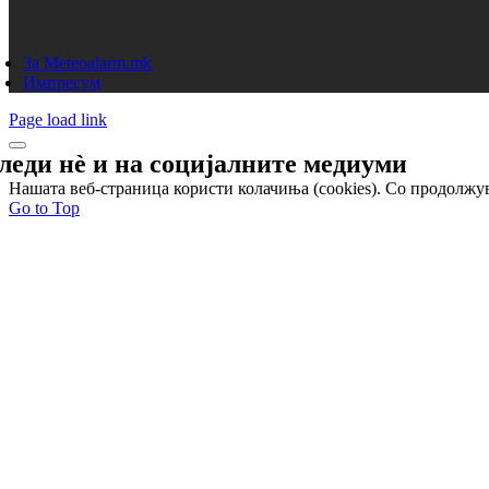
За Meteoalarm.mk
Импресум
Page load link
леди нѐ и на
социјалните медиуми
Нашата веб-страница користи колачиња (cookies). Со продолжув
Go to Top