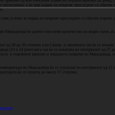
и бранови од кои очекувам појава на поројни врнежи од дожд, г
ат интензивни и ќе има појава на невреме проследено со обилен 
н.
 има услови за појава на невреме проследено со обилен пороен
во Македонија ќе донесе поголемо количество на воден талог, и 
от од 28 до 36 степени а во Скопје и околината таа ќе се искачи
да (23 и 24 јуни) кога таа ќе се искачува во интервалот од 27 до
лноста и поројните врнежи и локалното невреме во Македонија, се
емператури во Македонија ќе се спуштаат во интервалот од 12 д
ратурата ќе се спушта до околу 17 степени.
ератури