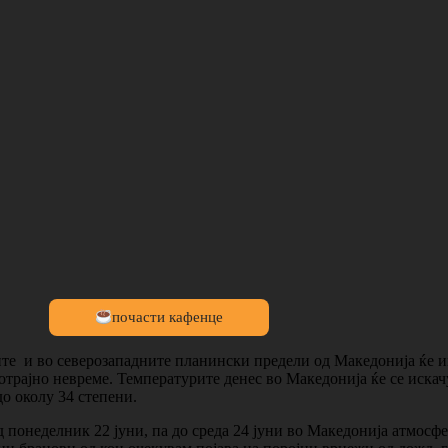
почасти кафенце
ите и во северозападните планински предели од Македонија ќе и
отрајно невреме. Температурите денес во Македонија ќе се искачу
о околу 34 степени.
 понеделник 22 јуни, па до среда 24 јуни во Македонија атмосф