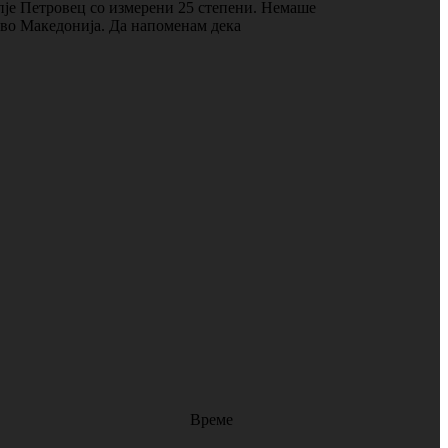
пје Петровец со измерени 25 степени. Немаше
о во Македонија. Да напоменам дека
Време