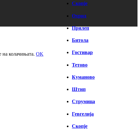
Скопје
Охрид
Прилеп
Битола
Гостивар
е на колачињата.
OK
Тетово
Куманово
Штип
Струмица
Гевгелија
Скопје