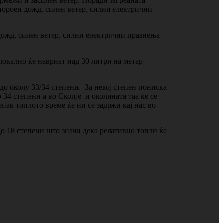
рмежи и засилен ветер. Поради загреаната
пороен дожд, силен ветер, силни електрични
 дожд, силен ветер, силни електрични празнења
локално ќе наврнат над 30 литри на метар
 до околу 33/34 степени. За некој степен пониска
 34 степени а во Скопје и околината таа ќе се
пак топлото време ќе ни се задржи кај нас во
о 18 степени што значи дека релативно топли ќе