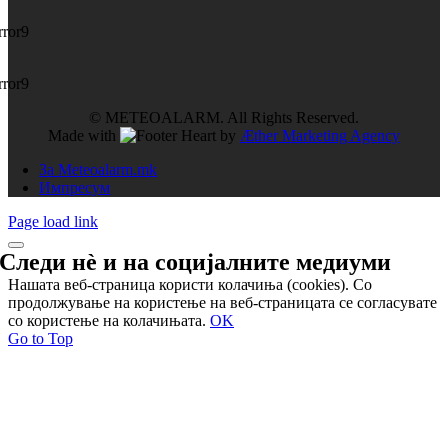
rror9
rror9
© METEOALARM. All Rights Reserved.
Made with
by
Æther Marketing Agency
За Meteoalarm.mk
Импресум
Page load link
Следи нѐ и на
социјалните медиуми
Нашата веб-страница користи колачиња (cookies). Со
продолжување на користење на веб-страницата се согласувате
со користење на колачињата.
OK
Go to Top