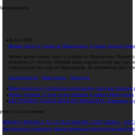
Занимливости
26 Јун 2026
Жешко уште од утрово во Македонија, се мерат високи темп
Жешко време имаме уште од утрово во Македонија. Времето е
измерени 25 степени. Немаше некој изразен ветер ова утро 
температури ова утро во Македонија. Да напоменам дека темп
Занимливости
/
Македонија
/
Прогноза
Македонија под Суптропски антициклон, пред нас тропски 
Вчера, вторник 23 јуни силно невреме ја зафати Македонија
ЕКСТРЕМНО ТОПОЛ БРАН ВО ФРАНЦИЈА: Измерени дури 
реме е да се насмееме
(ВИДЕО) ВРЕМЕ Е ДА СЕ НАСМЕЕМЕ: СНЕГ ШИБА – ВЕ
Австралиска телевизија давала временска прогноза на македонс