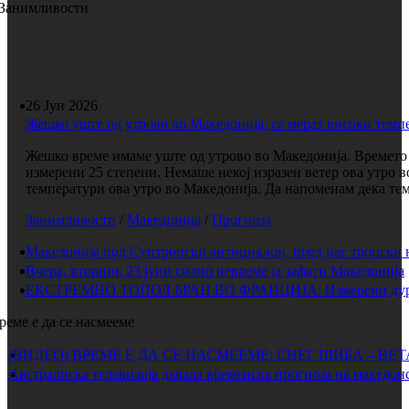
Занимливости
26 Јун 2026
Жешко уште од утрово во Македонија, се мерат високи темп
Жешко време имаме уште од утрово во Македонија. Времето е
измерени 25 степени. Немаше некој изразен ветер ова утро 
температури ова утро во Македонија. Да напоменам дека темп
Занимливости
/
Македонија
/
Прогноза
Македонија под Суптропски антициклон, пред нас тропски 
Вчера, вторник 23 јуни силно невреме ја зафати Македонија
ЕКСТРЕМНО ТОПОЛ БРАН ВО ФРАНЦИЈА: Измерени дури 
реме е да се насмееме
(ВИДЕО) ВРЕМЕ Е ДА СЕ НАСМЕЕМЕ: СНЕГ ШИБА – ВЕ
Австралиска телевизија давала временска прогноза на македонс