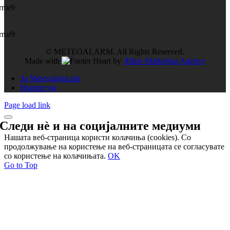
rror9
rror9
© METEOALARM. All Rights Reserved.
Made with
by
Æther Marketing Agency
За Meteoalarm.mk
Импресум
Page load link
Следи нѐ и на
социјалните медиуми
Нашата веб-страница користи колачиња (cookies). Со
продолжување на користење на веб-страницата се согласувате
со користење на колачињата.
OK
Go to Top