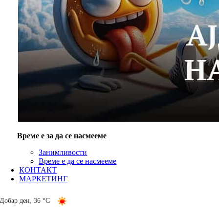
Време е за да се насмееме
Занимливости
Време е да се насмееме
КОНТАКТ
МАРКЕТИНГ
Добар ден
,
36 °C