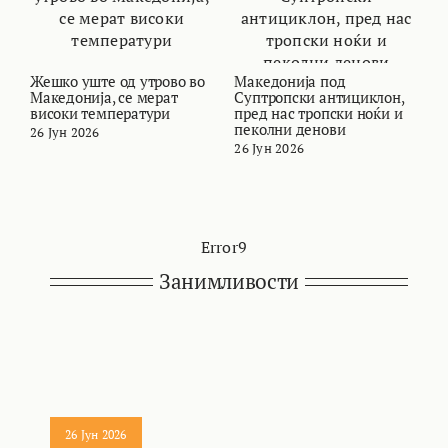
Жешко уште од утрово во
Македонија под
В
Македонија, се мерат
Суптропски антициклон,
т
високи температури
пред нас тропски ноќи и
и
пеколни денови
26 Јун 2026
2
26 Јун 2026
Error9
Занимливости
26 Јун 2026