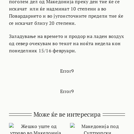
поголем дел од Македонија преку ден тие ќе се
искачат или ќе надминат 10 степени а во
Повардарието и во југоисточните предели тие ќе
се искачат близу 20 степени.
Заладување на времето и продор на ладен воздух
од север очекувам во текот на ноќта недела кон
понеделник 15/16 февруари.
Error9
Error9
Може ќе ве интересира