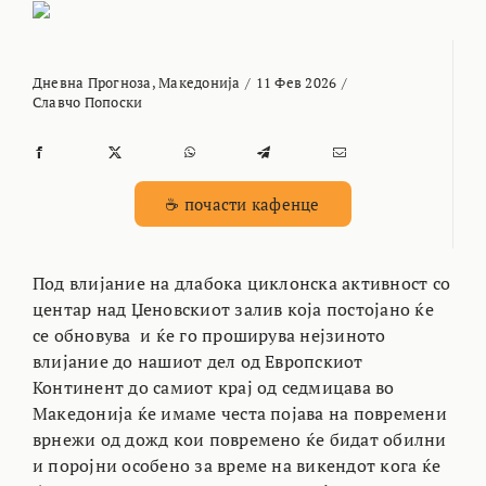
Дневна Прогноза
,
Македонија
/
11 Фев 2026
/
Славчо Попоски
☕ почасти кафенце
Под влијание на длабока циклонска активност со
центар над Џеновскиот залив која постојано ќе
се обновува и ќе го проширува нејзиното
влијание до нашиот дел од Европскиот
Континент до самиот крај од седмицава во
Македонија ќе имаме честа појава на повремени
врнежи од дожд кои повремено ќе бидат обилни
и поројни особено за време на викендот кога ќе