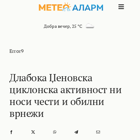
Skip
Toggle
to
content
Naviga
ПОЧЕТНА
Добра вечер
,
25 °C
МАКЕДОНИЈА
Error9
ОСТАНАТИ РЕГИОНИ
Длабока Џеновска
циклонска активност ни
ИНТЕРЕСНО
носи чести и обилни
КОНТАКТ
врнежи
МАРКЕТИНГ