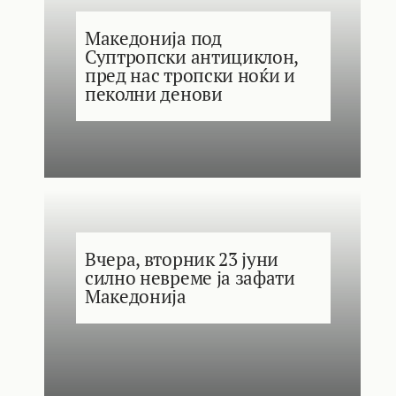
Македонија под
Суптропски антициклон,
пред нас тропски ноќи и
пеколни денови
Вчера, вторник 23 јуни
силно невреме ја зафати
Македонија