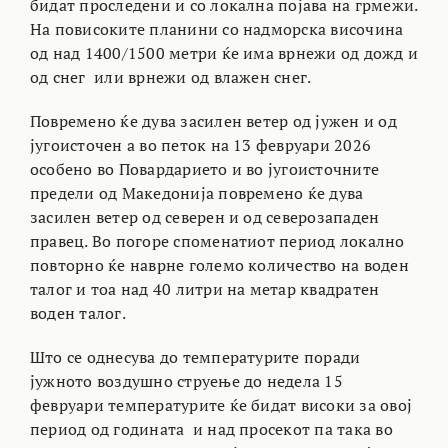
бидат проследени и со локална појава на грмежи.
На повисоките планини со надморска височина
од над 1400/1500 метри ќе има врнежи од дожд и
од снег или врнежи од влажен снег.
Повремено ќе дува засилен ветер од јужен и од
југоисточен а во петок на 13 февруари 2026
особено во Повардарието и во југоисточните
предели од Македонија повремено ќе дува
засилен ветер од северен и од северозападен
правец. Во погоре споменатиот период локално
повторно ќе наврне големо количество на воден
талог и тоа над 40 литри на метар квадратен
воден талог.
Што се однесува до температурите поради
јужното воздушно струење до недела 15
февруари температурите ќе бидат високи за овој
период од годината и над просекот па така во