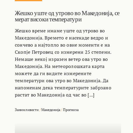
Жешко уште од утрово во Македонија, се
мерат високи температури
Жешко време имаме уште од утрово во
Македонија. Времето е насекаде ведро и
сончево а најтопло во овие моменти е на
Скопје Петровец со измерени 25 степени.
Немаше некој изразен ветер ова утро во
Македонија. На метеоролошката карта
можете да ги видите измерените
температури ова утро во Македонија. Да
напоменам дека температурите забрзано
растат во Македонија од час во [...]
Занимливости
/
Македонија
/
Прогноза