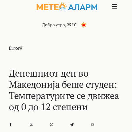
Skip
Toggle
to
content
Naviga
ПОЧЕТНА
Добро утро
,
25 °C
МАКЕДОНИЈА
Error9
ОСТАНАТИ РЕГИОНИ
Денешниот ден во
Македонија беше студен:
ИНТЕРЕСНО
Температурите се движеа
КОНТАКТ
од 0 до 12 степени
МАРКЕТИНГ