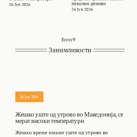
пеколни денови
26 Јун 2026
2
26 Јун 2026
Error9
Занимливости
26 Јун 2026
Жешко уште од утрово во Македонија, се
мерат високи температури
Жешко време имаме уште од утрово во