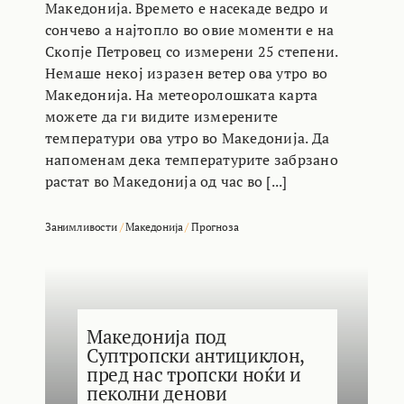
Македонија. Времето е насекаде ведро и
сончево а најтопло во овие моменти е на
Скопје Петровец со измерени 25 степени.
Немаше некој изразен ветер ова утро во
Македонија. На метеоролошката карта
можете да ги видите измерените
температури ова утро во Македонија. Да
напоменам дека температурите забрзано
растат во Македонија од час во [...]
Занимливости
/
Македонија
/
Прогноза
Македонија под
Суптропски антициклон,
пред нас тропски ноќи и
пеколни денови