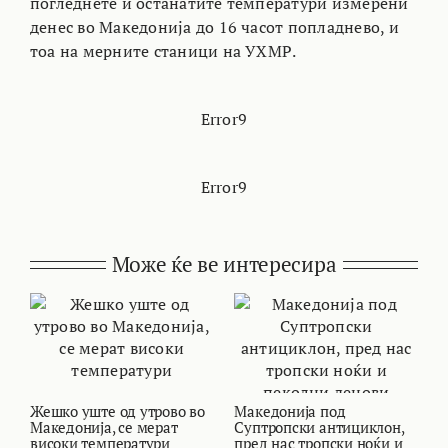
погледнете и останатите температури измерени
денес во Македонија до 16 часот попладнево, и
тоа на мерните станици на УХМР.
Error9
Error9
Може ќе ве интересира
Жешко уште од утрово во
Македонија под
В
Македонија, се мерат
Суптропски антициклон,
т
високи температури
пред нас тропски ноќи и
и