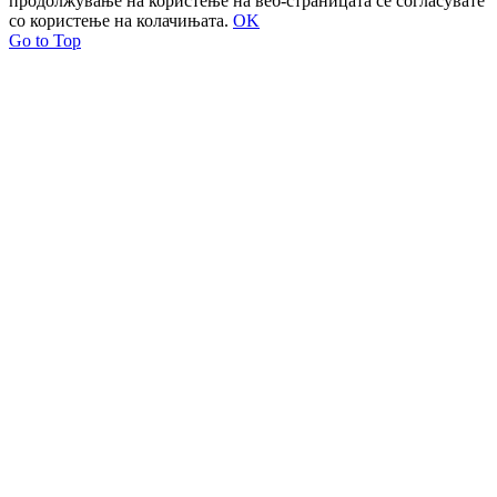
продолжување на користење на веб-страницата се согласувате
со користење на колачињата.
OK
Go to Top