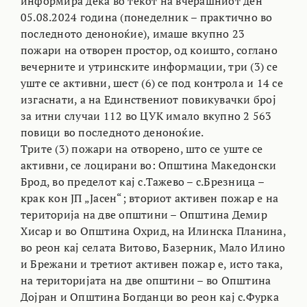
информира дека во текот на вчерашниот ден
05.08.2024 година (понеделник – практично во
последното деноноќие), имаше вкупно 23
пожари на отворен простор, од коишто, соглано
вечерните и утринските информации, три (3) се
уште се активни, шест (6) се под контрола и 14 се
изгаснати, а на Единствениот повикувачки број
за итни случаи 112 во ЦУК имало вкупно 2 563
повици во последното деноноќие.
Трите (3) пожари на отворено, што се уште се
активни, се лоцирани во: Општина Македонски
Брод, во пределот кај с.Тажево – с.Брезница –
крак кон ЈП „Јасен“; вториот активен пожар е на
територија на две општини – Општина Демир
Хисар и во Општина Охрид, на Илинска Планина,
во реон кај селата Витово, Базерник, Мало Илино
и Брежани и третиот активен пожар е, исто така,
на територијата на две општини – во Општина
Дојран и Општина Богданци во реон кај с.Фурка