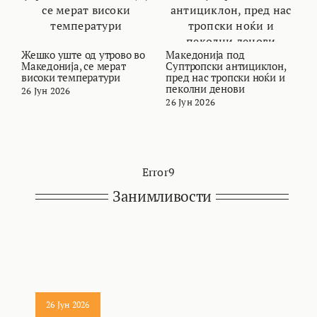
Жешко уште од утрово во
Македонија под
В
Македонија, се мерат
Суптропски антициклон,
т
високи температури
пред нас тропски ноќи и
и
пеколни денови
26 Јун 2026
2
26 Јун 2026
Error9
Занимливости
26 Јун 2026