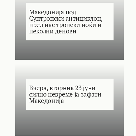
Македонија под
Суптропски антициклон,
пред нас тропски ноќи и
пеколни денови
Вчера, вторник 23 јуни
силно невреме ја зафати
Македонија