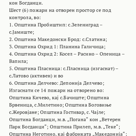
кон Богданци.
Шест (6) пожари на отворен простор се под
контрола, во:
1. Општина Пробиштип: с.Зелениград –
с.Јамиште;
2. Општина Македонски Брод: с.Слатина;
3. Општина Охрид 1: Планина Галичица;
4. Општина Охрид 2: Косел – Расино – Опеница –
Вапила;
5. Општина Пласница: с.Пласница (изгаснат) –
с.Латово (активен) и во
6. Општина Делчево: Депонија Делчево;
Изгаснати се 14 пожари на отворено во:
Општина Кичево, кај с.Бачиште; Општина
Брвеница, с.Милетино; Општина Боговиње
с.Жеровјане; Општина Гостивар, с. Чајле;
Општина Богданци, м.в. „Погана“ кон „Ветерен
Парк Богданци“; Општина Прилеп, м.в. „Теке“;
Општина Неготино, кај фабриката „Македонија“;