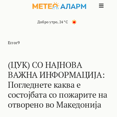
Skip
Toggle
to
content
Naviga
ПОЧЕТНА
Добро утро
,
24 °C
МАКЕДОНИЈА
Error9
ОСТАНАТИ РЕГИОНИ
(ЦУК) СО НАЈНОВА
ВАЖНА ИНФОРМАЦИЈА:
ИНТЕРЕСНО
Погледнете каква е
КОНТАКТ
состојбата со пожарите на
отворено во Македонија
МАРКЕТИНГ