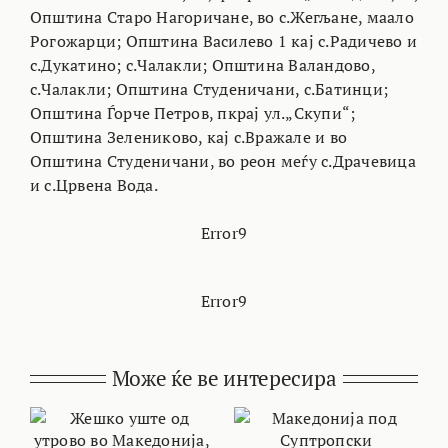
Општина Старо Нагоричане, во с.Жегљане, маало
Рогожарци; Општина Василево 1 кај с.Радичево и
с.Дукатино; с.Чалакли; Општина Валандово,
с.Чалакли; Општина Студеничани, с.Батинци;
Општина Ѓорче Петров, пкрај ул.„Скупи“;
Општина Зелениково, кај с.Вражале и во
Општина Студеничани, во реон меѓу с.Драчевица
и с.Црвена Вода.
Error9
Error9
Може ќе ве интересира