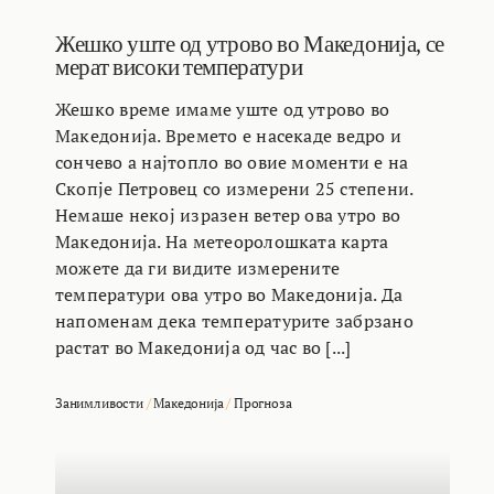
Жешко уште од утрово во Македонија, се
мерат високи температури
Жешко време имаме уште од утрово во
Македонија. Времето е насекаде ведро и
сончево а најтопло во овие моменти е на
Скопје Петровец со измерени 25 степени.
Немаше некој изразен ветер ова утро во
Македонија. На метеоролошката карта
можете да ги видите измерените
температури ова утро во Македонија. Да
напоменам дека температурите забрзано
растат во Македонија од час во [...]
Занимливости
/
Македонија
/
Прогноза