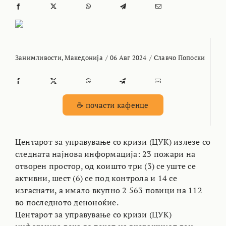
Занимливости
,
Македонија
/
06 Авг 2024
/
Славчо Попоски
☕ почасти кафенце
Центарот за управување со кризи (ЦУК) излезе со
следната најнова информација: 23 пожари на
отворен простор, од коишто три (3) се уште се
активни, шест (6) се под контрола и 14 се
изгаснати, а имало вкупно 2 563 повици на 112
во последното деноноќие.
Центарот за управување со кризи (ЦУК)