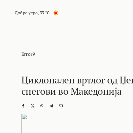
Skip
to
Добро утро
,
33 °C
content
Error9
Циклонален вртлог од Џе
снегови во Македонија