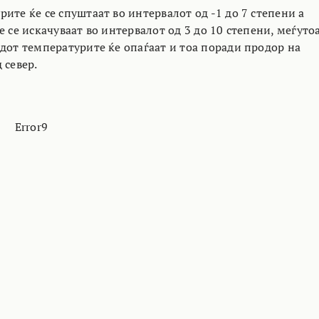
ите ќе се спуштаат во интервалот од -1 до 7 степени а
е се искачуваат во интервалот од 3 до 10 степени, меѓуто
ндот температурите ќе опаѓаат и тоа поради продор на
 север.
Error9