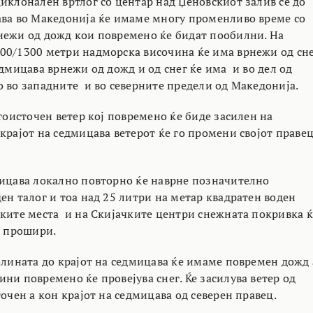
циклонален вртлог со центар над Џеновскиот залив се до
ава во Македонија ќе имаме многу променливо време со
нежи од дожд кои повремено ќе бидат пообилни. На
00/1300 метри надморска височина ќе има врнежи од сн
едмицава врнежи од дожд и од снег ќе има и во дел од
о во западните и во северните предели од Македонија.
угоисточен ветер кој повремено ќе биде засилен на
крајот на седмицава ветерот ќе го промени својот праве
мицава локално повторно ќе наврне позначително
ен талог и тоа над 25 литри на метар квадратен воден
ските места и на Скијачките центри снежната покривка ќ
е прошири.
олината до крајот на седмицава ќе имаме повремен дожд 
ни повремено ќе провејува снег. Ќе засилува ветер од
точен а кон крајот на седмицава од северен правец.