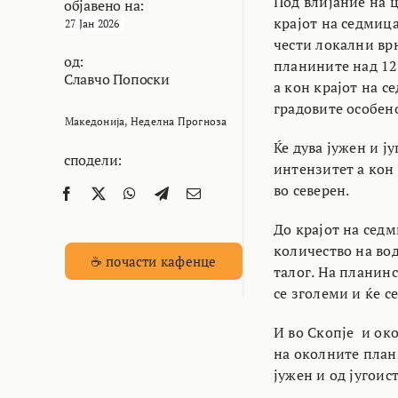
Под влијание на 
објавено на:
крајот на седмиц
27 Јан 2026
чести локални вр
од:
планините над 12
Славчо Попоски
а кон крајот на с
градовите особен
Македонија
,
Неделна Прогноза
Ќе дува јужен и ј
сподели:
интензитет а кон 
во северен.
До крајот на сед
количество на вод
☕ почасти кафенце
талог. На планин
се зголеми и ќе с
И во Скопје и ок
на околните плани
јужен и од југоис