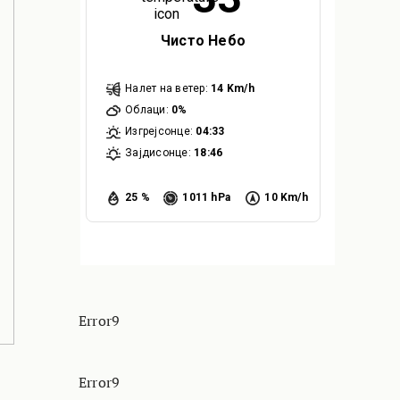
Чисто Небо
Налет на ветер:
14 Km/h
Облаци:
0%
Изгрејсонце:
04:33
Зајдисонце:
18:46
25 %
1011 hPa
10 Km/h
Error9
Error9