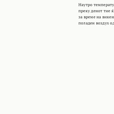
Наутро температур
преку денот тие ќ
за време на вике
поладен воздух од