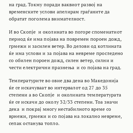
на град. Токму поради ваквиот развој на
временските услови апелирам граѓаните да
обратат поголема внимателност.
И во Скопје и околината во погоре споменатиот
период ќе има појава на повремен пороен дожд,
грмежи и засилен ветер. Во делови од котлината
ќе има услови и за појава на невреме проследено
со обилен пороен дожд, силен ветер, силни и
чести електрични празнења и со појава на град.
Температурите во овие два дена во Македонија
ќе се искачуваат во интервалот од 27 до 35
степени а во Скопје и околината температурата
ќе се искачи до околу 32/33 степени. Тоа значи
дека и покрај многу нестабилното време со
врнежи, грмежи и со појава на локално невреме,
сепак останува топло.