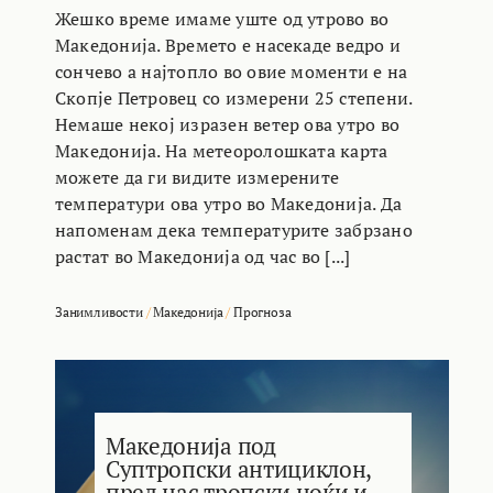
Жешко време имаме уште од утрово во
Македонија. Времето е насекаде ведро и
сончево а најтопло во овие моменти е на
Скопје Петровец со измерени 25 степени.
Немаше некој изразен ветер ова утро во
Македонија. На метеоролошката карта
можете да ги видите измерените
температури ова утро во Македонија. Да
напоменам дека температурите забрзано
растат во Македонија од час во [...]
Занимливости
/
Македонија
/
Прогноза
Македонија под
Суптропски антициклон,
пред нас тропски ноќи и