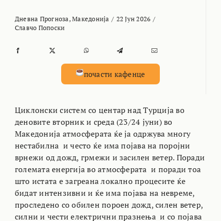
Дневна Прогноза
,
Македонија
/
22 Јун 2026
/
Славчо Попоски
почасти кафенце
Циклонски систем со центар над Турција во
деновите вторник и среда (23/24 јуни) во
Македонија атмосферата ќе ја одржува многу
нестабилна и често ќе има појава на поројни
врнежи од дожд, грмежи и засилен ветер. Поради
големата енергија во атмосферата и поради тоа
што истата е загреана локално процесите ќе
бидат интензивни и ќе има појава на невреме,
проследено со обилен пороен дожд, силен ветер,
силни и чести електрични празнења и со појава