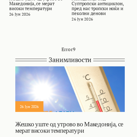
Македонија, се мерат
Суптропски антициклон,
т
високи температури
пред нас тропски ноќи и
и
пеколни денови
26 Јун 2026
2
26 Јун 2026
Error9
Занимливости
26 Јун 2026
Жешко уште од утрово во Македонија, се
мерат високи температури