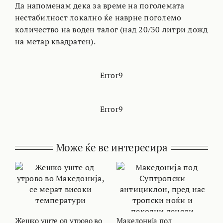
Да напоменам дека за време на поголемата
нестабилност локално ќе наврне поголемо
количество на воден талог (над 20/30 литри дожд
на метар квадратен).
Error9
Error9
Може ќе ве интересира
Жешко уште од утрово во
Македонија под
В