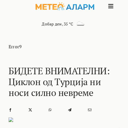
Skip
Toggle
to
content
Naviga
ПОЧЕТНА
Добар ден
,
35 °C
МАКЕДОНИЈА
Error9
ОСТАНАТИ РЕГИОНИ
БИДЕТЕ ВНИМАТЕЛНИ:
Циклон од Турција ни
ИНТЕРЕСНО
носи силно невреме
КОНТАКТ
МАРКЕТИНГ