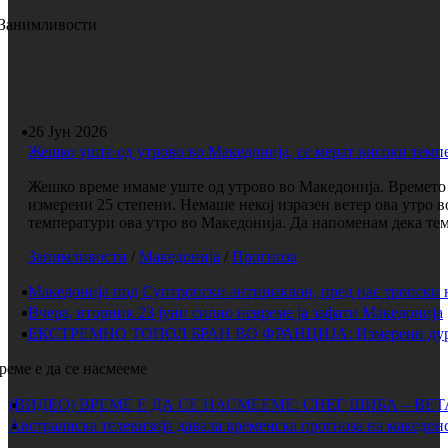
Занимливости
26 Јун 2026
Жешко уште од утрово во Македонија, се мерат високи темп
Жешко време имаме уште од утрово во Македонија. Времето е
измерени 25 степени. Немаше некој изразен ветер ова утро 
температури ова утро во Македонија. Да напоменам дека темп
Занимливости
/
Македонија
/
Прогноза
Македонија под Суптропски антициклон, пред нас тропски 
Вчера, вторник 23 јуни силно невреме ја зафати Македонија
ЕКСТРЕМНО ТОПОЛ БРАН ВО ФРАНЦИЈА: Измерени дури 
реме е да се насмееме
(ВИДЕО) ВРЕМЕ Е ДА СЕ НАСМЕЕМЕ: СНЕГ ШИБА – ВЕ
Австралиска телевизија давала временска прогноза на македонс