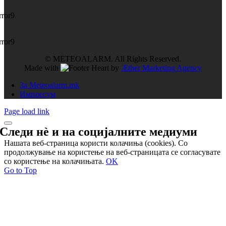
rror9
rror9
© METEOALARM. All Rights Reserved.
Made with
by
Æther Marketing Agency
За Meteoalarm.mk
Импресум
Page load link
Следи нѐ и на
социјалните медиуми
Нашата веб-страница користи колачиња (cookies). Со
продолжување на користење на веб-страницата се согласувате
со користење на колачињата.
OK
Go to Top