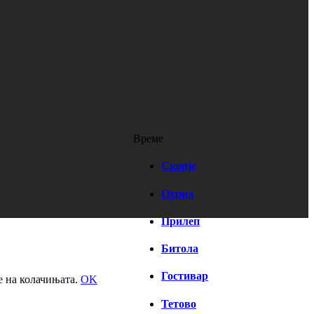
Време
Скопје
Охрид
Прилеп
Битола
Гостивар
е на колачињата.
OK
Тетово