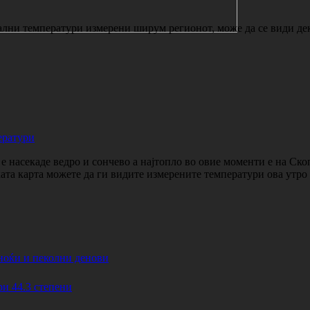
лни температури измерени ширум регионот, може да се види дека
ератури
 насекаде ведро и сончево а најтопло во овие моменти е на Ско
ката карта можете да ги видите измерените температури ова утр
ноќи и пеколни денови
44.3 степени