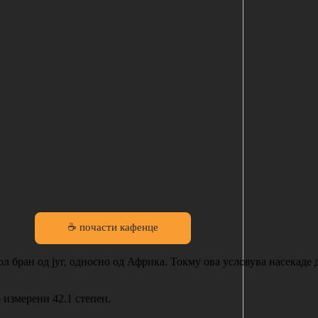
☕ почасти кафенце
ол бран од југ, односно од Африка. Токму ова условува насекаде 
 измерени 42.1 степен.