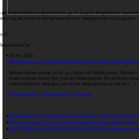
 метеоролошката карта можете да ги видите вчерашните максима
лови од регионот и екстремно високи температури на воздухот.
ror9
Занимливости
26 Јун 2026
Жешко уште од утрово во Македонија, се мерат високи темп
Жешко време имаме уште од утрово во Македонија. Времето е
некој изразен ветер ова утро во Македонија. На метеоролош
температурите забрзано растат во Македонија од час во [...]
Занимливости
/
Македонија
/
Прогноза
Македонија под Суптропски антициклон, пред нас тропски 
Вчера, вторник 23 јуни силно невреме ја зафати Македонија
ЕКСТРЕМНО ТОПОЛ БРАН ВО ФРАНЦИЈА: Измерени дури 