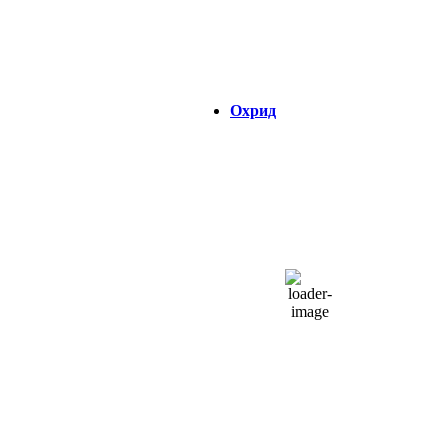
Visibility:
0 km
Изгрејсонце:
04:34
Зајдисонце:
18:45
Охрид
ОХРИД
13:24,
08/08/2026
31
°C
одвоени облаци
37 %
1013 hPa
6 Km/h
Налет на ветер:
14 Km/h
Облаци:
40%
Visibility:
0 km
Изгрејсонце:
04:39
Зајдисонце:
18:45