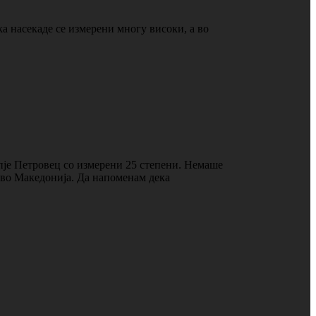
 насекаде се измерени многу високи, а во
пје Петровец со измерени 25 степени. Немаше
о во Македонија. Да напоменам дека