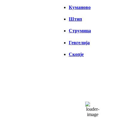
Куманово
Штип
Струмица
Гевгелија
Скопје
СКОПЈЕ
13:24,
08/08/2026
36
°C
неколку облаци
26 %
1012 hPa
26 Km/h
Налет на ветер:
24 Km/h
Облаци:
22%