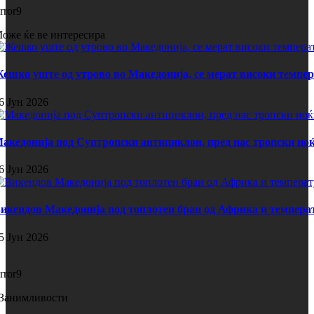
rror9
оже ќе ве интересира
ешко уште од утрово во Македонија, се мерат високи темпе
6 Јун 2026
акедонија под Суптропски антициклон, пред нас тропски ноќ
6 Јун 2026
икендов Македонија под топлотен бран од Африка и темпера
5 Јун 2026
rror9
Занимливости