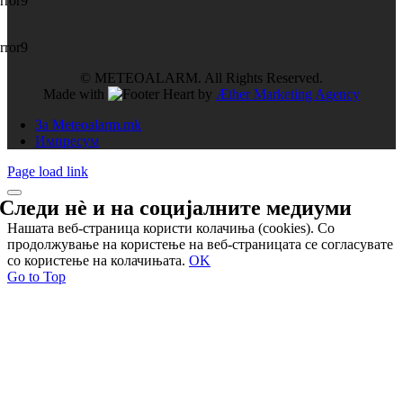
rror9
rror9
© METEOALARM. All Rights Reserved.
Made with
by
Æther Marketing Agency
За Meteoalarm.mk
Импресум
Page load link
Следи нѐ и на
социјалните медиуми
Нашата веб-страница користи колачиња (cookies). Со
продолжување на користење на веб-страницата се согласувате
со користење на колачињата.
OK
Go to Top