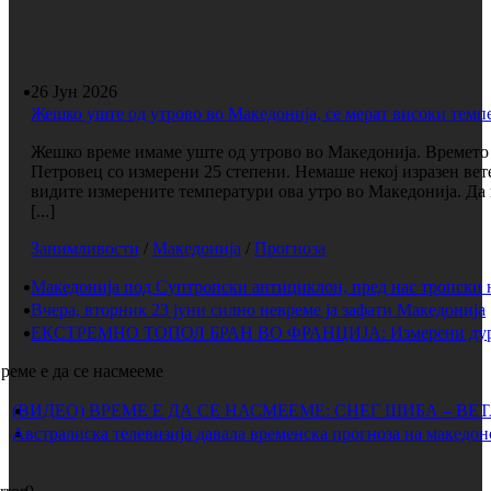
26 Јун 2026
Жешко уште од утрово во Македонија, се мерат високи темп
Жешко време имаме уште од утрово во Македонија. Времето е
Петровец со измерени 25 степени. Немаше некој изразен вет
видите измерените температури ова утро во Македонија. Да 
[...]
Занимливости
/
Македонија
/
Прогноза
Македонија под Суптропски антициклон, пред нас тропски 
Вчера, вторник 23 јуни силно невреме ја зафати Македонија
ЕКСТРЕМНО ТОПОЛ БРАН ВО ФРАНЦИЈА: Измерени дури 
реме е да се насмееме
(ВИДЕО) ВРЕМЕ Е ДА СЕ НАСМЕЕМЕ: СНЕГ ШИБА – ВЕ
Австралиска телевизија давала временска прогноза на македон