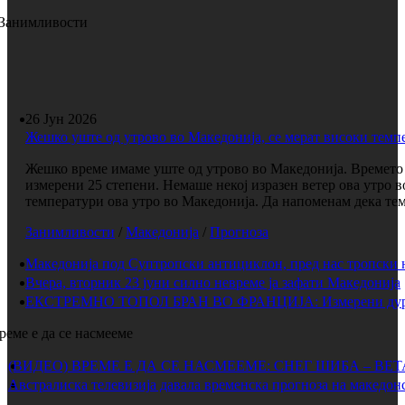
Занимливости
26 Јун 2026
Жешко уште од утрово во Македонија, се мерат високи темп
Жешко време имаме уште од утрово во Македонија. Времето е
измерени 25 степени. Немаше некој изразен ветер ова утро 
температури ова утро во Македонија. Да напоменам дека темп
Занимливости
/
Македонија
/
Прогноза
Македонија под Суптропски антициклон, пред нас тропски 
Вчера, вторник 23 јуни силно невреме ја зафати Македонија
ЕКСТРЕМНО ТОПОЛ БРАН ВО ФРАНЦИЈА: Измерени дури 
реме е да се насмееме
(ВИДЕО) ВРЕМЕ Е ДА СЕ НАСМЕЕМЕ: СНЕГ ШИБА – ВЕ
Австралиска телевизија давала временска прогноза на македонс