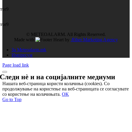
rror9
rror9
© METEOALARM. All Rights Reserved.
Made with
by
Æther Marketing Agency
За Meteoalarm.mk
Импресум
Page load link
Следи нѐ и на
социјалните медиуми
Нашата веб-страница користи колачиња (cookies). Со
продолжување на користење на веб-страницата се согласувате
со користење на колачињата.
OK
Go to Top