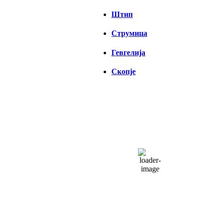
Штип
Струмица
Гевгелија
Скопје
СКОПЈЕ
09:44,
08/08/2026
33
°C
чисто небо
29 %
1013 hPa
17 Km/h
Налет на ветер:
21 Km/h
Облаци:
5%
Visibility:
0 km
Изгрејсонце:
04:34