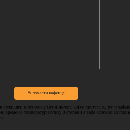
☕ почасти кафенце
ок воздушен притисок (Антициклон) кој се протега од југ и зафа
но време со температури близу 0 степени а веќе особено во пов
аз.