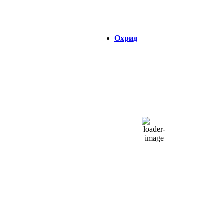
Зајдисонце:
18:45
Охрид
ОХРИД
09:44,
08/08/2026
29
°C
чисто небо
38 %
1014 hPa
6 Km/h
Налет на ветер:
12 Km/h
Облаци:
2%
Visibility:
0 km
Изгрејсонце:
04:39
Зајдисонце:
18:45