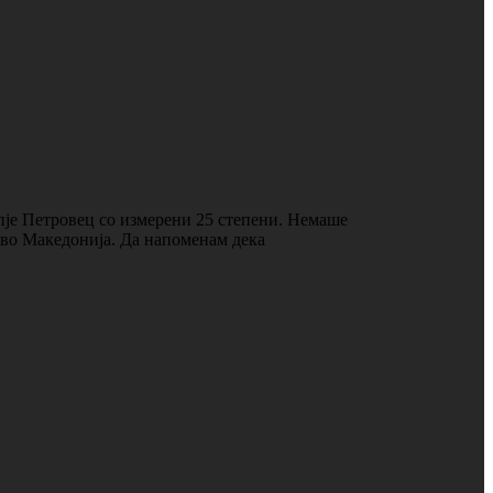
пје Петровец со измерени 25 степени. Немаше
о во Македонија. Да напоменам дека