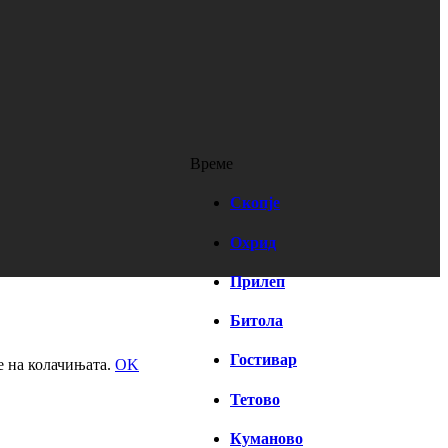
Време
Скопје
Охрид
Прилеп
Битола
Гостивар
е на колачињата.
OK
Тетово
Куманово