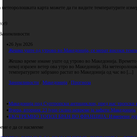
 метеоролошката карта можете да ги видите температурите измер
ror9
Занимливости
26 Јун 2026
Жешко уште од утрово во Македонија, се мерат високи темп
Жешко време имаме уште од утрово во Македонија. Времето е
некој изразен ветер ова утро во Македонија. На метеоролош
температурите забрзано растат во Македонија од час во [...]
Занимливости
/
Македонија
/
Прогноза
Македонија под Суптропски антициклон, пред нас тропски 
Вчера, вторник 23 јуни силно невреме ја зафати Македонија
ЕКСТРЕМНО ТОПОЛ БРАН ВО ФРАНЦИЈА: Измерени дури 
еме е да се насмееме