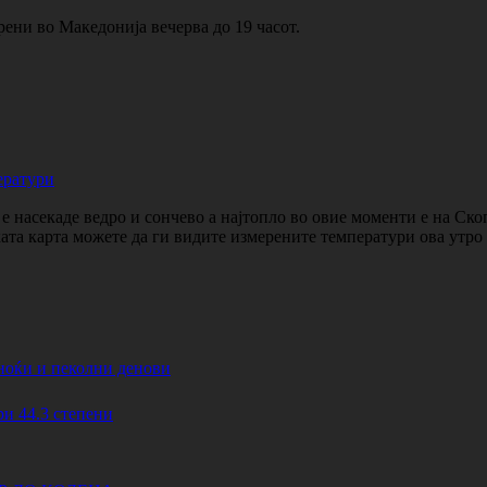
ени во Македонија вечерва до 19 часот.
ератури
 насекаде ведро и сончево а најтопло во овие моменти е на Ско
ката карта можете да ги видите измерените температури ова утр
ноќи и пеколни денови
44.3 степени