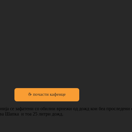
☕ почасти кафенце
ија се зафатени со обилни врнежи од дожд кои беа проследени с
ова Шапка и тоа 25 литри дожд.