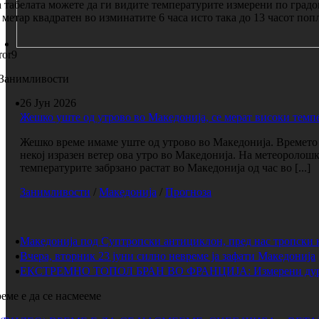
 табелата можете да ги видите температурите измерени по градо
 метар квадратен во изминатите 6 часа исто така до 13 часот по
ror9
Занимливости
26 Јун 2026
Жешко уште од утрово во Македонија, се мерат високи темп
Жешко време имаме уште од утрово во Македонија. Времето е
некој изразен ветер ова утро во Македонија. На метеоролош
температурите забрзано растат во Македонија од час во [...]
Занимливости
/
Македонија
/
Прогноза
Македонија под Суптропски антициклон, пред нас тропски 
Вчера, вторник 23 јуни силно невреме ја зафати Македонија
ЕКСТРЕМНО ТОПОЛ БРАН ВО ФРАНЦИЈА: Измерени дури 
еме е да се насмееме