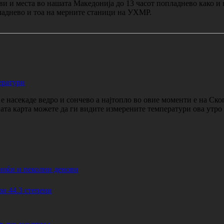
ви и места во нашата Македонија до 13 часот попладнево како и 
пладнево и тоа на мерните станици на УХМР.
ератури
 насекаде ведро и сончево а најтопло во овие моменти е на Ско
ката карта можете да ги видите измерените температури ова утр
ноќи и пеколни денови
44.3 степени