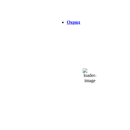
Зајдисонце:
18:47
Охрид
ОХРИД
17:38,
06/08/2026
28
°C
облаци
39 %
1013 hPa
6 Km/h
Налет на ветер:
3 Km/h
Облаци:
72%
Visibility:
0 km
Изгрејсонце:
04:37
Зајдисонце:
18:48