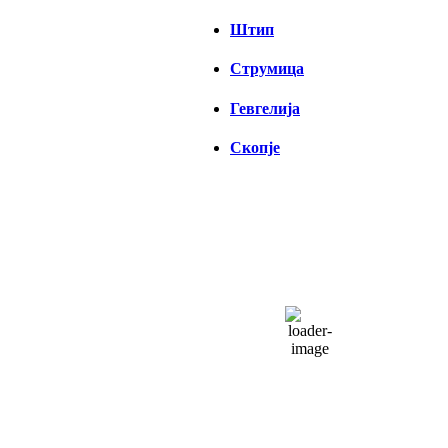
Штип
Струмица
Гевгелија
Скопје
СКОПЈЕ
17:38,
06/08/2026
32
°C
одвоени облаци
23 %
1010 hPa
6 Km/h
Налет на ветер:
5 Km/h
Облаци:
39%
Visibility:
0 km
Изгрејсонце:
04:32