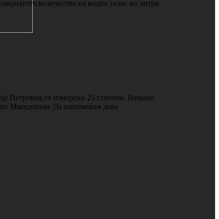
наврнатото количество на воден талог во литри
пје Петровец со измерени 25 степени. Немаше
о во Македонија. Да напоменам дека