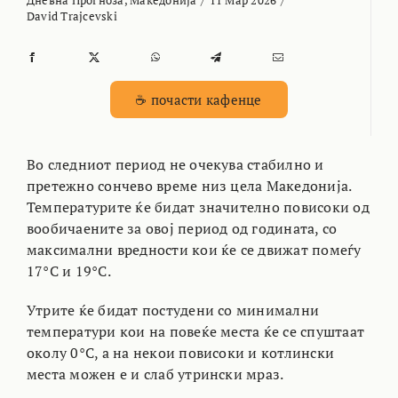
Дневна Прогноза
,
Македонија
/
11 Мар 2026
/
David Trajcevski
☕ почасти кафенце
Во следниот период не очекува стабилно и
претежно сончево време низ цела Македонија.
Температурите ќе бидат значително повисоки од
вообичаените за овој период од годината, со
максимални вредности кои ќе се движат помеѓу
17°C и 19°C.
Утрите ќе бидат постудени со минимални
температури кои на повеќе места ќе се спуштаат
околу 0°C, а на некои повисоки и котлински
места можен е и слаб утрински мраз.