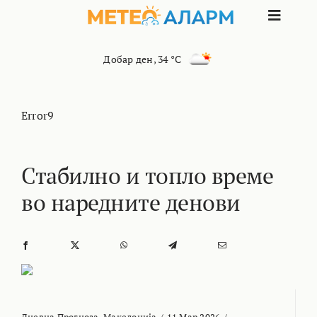
Skip
Toggle
to
content
Naviga
ПОЧЕТНА
Добар ден
,
34 °C
МАКЕДОНИЈА
Error9
ОСТАНАТИ РЕГИОНИ
Стабилно и топло време
во наредните денови
ИНТЕРЕСНО
КОНТАКТ
МАРКЕТИНГ