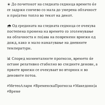
☀️ До почетокот на следната седмица времето ќе
се задржи сончево со мала до умерена облачност
и пријатно топло во текот на денот.
🌧 Од средината на следната седмица се очекува
постепена промена на времето со зголемување
на облачноста и појава на повремени врнежи од
дожд, како и мало намалување на дневните
температури.
📊 Според моменталните прогнози, времето ќе
остане релативно стабилно во следните денови, а
првите врнежи се очекуваат во вторник и во
деновите потоа.
#МетеоАларм #ВременскаПрогноза #Македонија
#Време