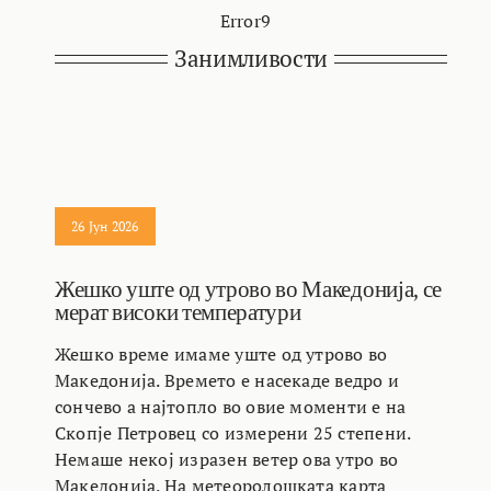
Error9
Занимливости
26 Јун 2026
Жешко уште од утрово во Македонија, се
мерат високи температури
Жешко време имаме уште од утрово во
Македонија. Времето е насекаде ведро и
сончево а најтопло во овие моменти е на
Скопје Петровец со измерени 25 степени.
Немаше некој изразен ветер ова утро во
Македонија. На метеоролошката карта