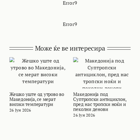
Error9
Error9
Може ќе ве интересира
Жешко уште од утрово во
Македонија под
В
Македонија, се мерат
Суптропски антициклон,
т
високи температури
пред нас тропски ноќи и
и
пеколни денови
26 Јун 2026
2
26 Јун 2026