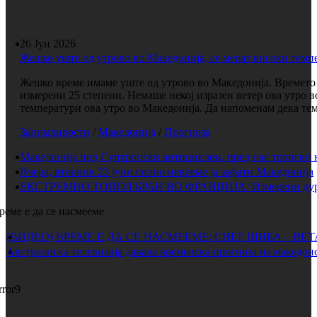
26 Јун 2026
Жешко уште од утрово во Македонија, се мерат високи темп
Жешко време имаме уште од утрово во Македонија. Времето е
измерени 25 степени. Немаше некој изразен ветер ова утро 
температури ова утро во Македонија. Да напоменам дека темп
Занимливости
/
Македонија
/
Прогноза
Македонија под Суптропски антициклон, пред нас тропски 
Вчера, вторник 23 јуни силно невреме ја зафати Македонија
ЕКСТРЕМНО ТОПОЛ БРАН ВО ФРАНЦИЈА: Измерени дури 
реме е да се насмееме
(ВИДЕО) ВРЕМЕ Е ДА СЕ НАСМЕЕМЕ: СНЕГ ШИБА – ВЕ
Австралиска телевизија давала временска прогноза на македонс
rror9