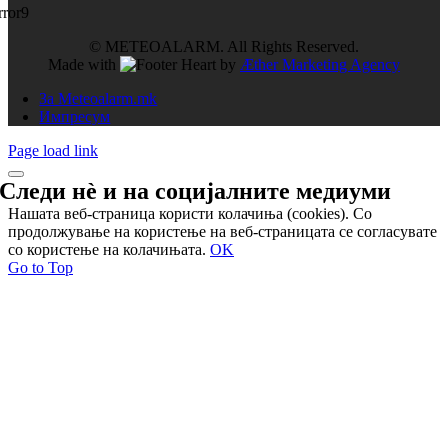
rror9
© METEOALARM. All Rights Reserved.
Made with
by
Æther Marketing Agency
За Meteoalarm.mk
Импресум
Page load link
Следи нѐ и на
социјалните медиуми
Нашата веб-страница користи колачиња (cookies). Со
продолжување на користење на веб-страницата се согласувате
со користење на колачињата.
OK
Go to Top