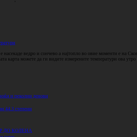
ератури
 насекаде ведро и сончево а најтопло во овие моменти е на Ско
ката карта можете да ги видите измерените температури ова утр
ноќи и пеколни денови
44.3 степени
АР ДО КОЛЕНА
и јазик