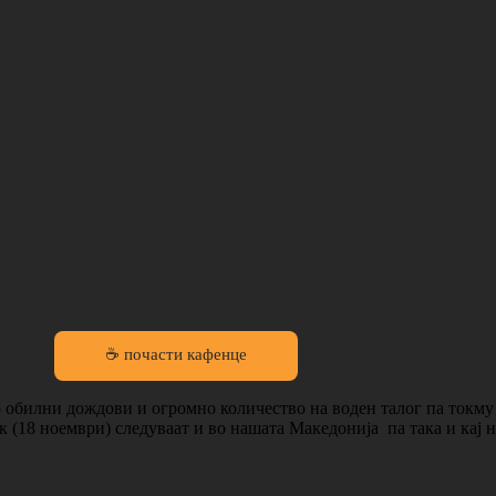
☕ почасти кафенце
 обилни дождови и огромно количество на воден талог па токму 
 (18 ноември) следуваат и во нашата Македонија па така и кај 