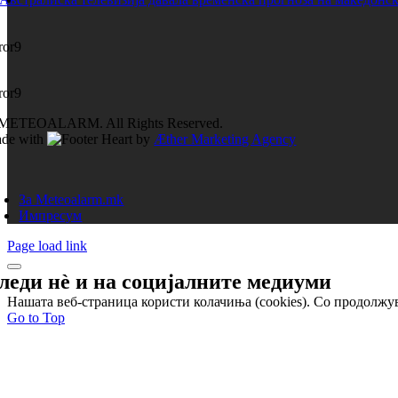
ror9
ror9
METEOALARM. All Rights Reserved.
de with
by
Æther Marketing Agency
За Meteoalarm.mk
Импресум
Page load link
леди нѐ и на
социјалните медиуми
Нашата веб-страница користи колачиња (cookies). Со продолжув
Go to Top