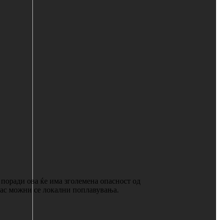
поради ова ќе има зголемена опасност од
нас можни се локални поплавувања.