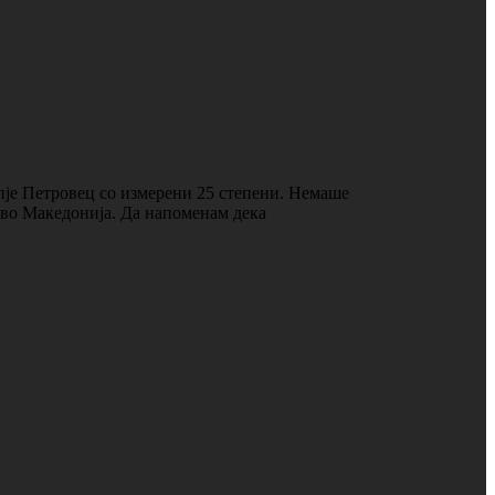
пје Петровец со измерени 25 степени. Немаше
о во Македонија. Да напоменам дека