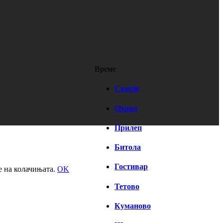
Време
Скопје
Охрид
Прилеп
Битола
Гостивар
е на колачињата.
OK
Тетово
Куманово