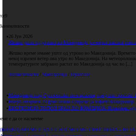
ror9
Занимливости
26 Јун 2026
Жешко уште од утрово во Македонија, се мерат високи темп
Жешко време имаме уште од утрово во Македонија. Времето е
некој изразен ветер ова утро во Македонија. На метеоролош
температурите забрзано растат во Македонија од час во [...]
Занимливости
/
Македонија
/
Прогноза
Македонија под Суптропски антициклон, пред нас тропски 
Вчера, вторник 23 јуни силно невреме ја зафати Македонија
ЕКСТРЕМНО ТОПОЛ БРАН ВО ФРАНЦИЈА: Измерени дури 
еме е да се насмееме
(ВИДЕО) ВРЕМЕ Е ДА СЕ НАСМЕЕМЕ: СНЕГ ШИБА – ВЕТ
Австралиска телевизија давала временска прогноза на македонск