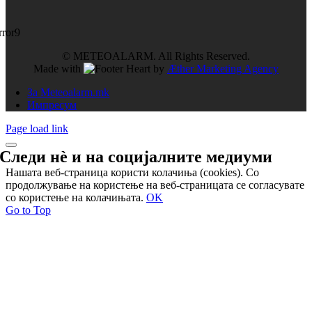
rror9
© METEOALARM. All Rights Reserved.
Made with
by
Æther Marketing Agency
За Meteoalarm.mk
Импресум
Page load link
Следи нѐ и на
социјалните медиуми
Нашата веб-страница користи колачиња (cookies). Со
продолжување на користење на веб-страницата се согласувате
со користење на колачињата.
OK
Go to Top