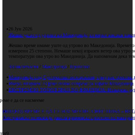
26 Јун 2026
Жешко уште од утрово во Македонија, се мерат високи темп
Жешко време имаме уште од утрово во Македонија. Времето е
измерени 25 степени. Немаше некој изразен ветер ова утро 
температури ова утро во Македонија. Да напоменам дека темп
Занимливости
/
Македонија
/
Прогноза
Македонија под Суптропски антициклон, пред нас тропски 
Вчера, вторник 23 јуни силно невреме ја зафати Македонија
ЕКСТРЕМНО ТОПОЛ БРАН ВО ФРАНЦИЈА: Измерени дури 
реме е да се насмееме
(ВИДЕО) ВРЕМЕ Е ДА СЕ НАСМЕЕМЕ: СНЕГ ШИБА – ВЕ
Австралиска телевизија давала временска прогноза на македонс
rror9