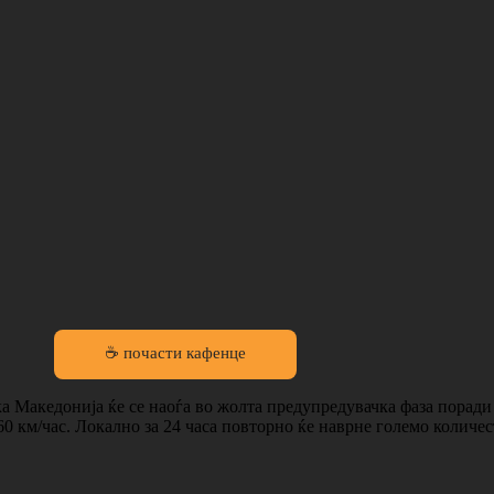
☕ почасти кафенце
ка Македонија ќе се наоѓа во жолта предупредувачка фаза порад
0 км/час. Локално за 24 часа повторно ќе наврне големо количес