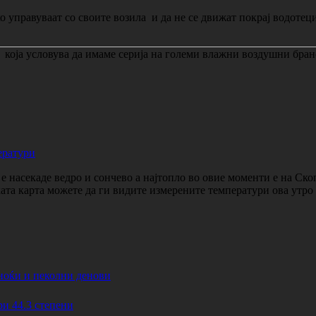
ко управуваат со своите возила и да не се движат покрај водот
 која условува да имаме серија на големи влажни воздушни бран
ератури
 насекаде ведро и сончево а најтопло во овие моменти е на Ско
ката карта можете да ги видите измерените температури ова утр
ноќи и пеколни денови
44.3 степени