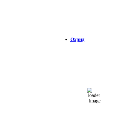
Visibility:
0 km
Изгрејсонце:
04:32
Зајдисонце:
18:47
Охрид
ОХРИД
09:44,
06/08/2026
28
°C
неколку облаци
33 %
1015 hPa
5 Km/h
Налет на ветер:
5 Km/h
Облаци:
22%
Visibility:
0 km
Изгрејсонце:
04:37
Зајдисонце:
18:48