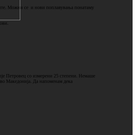
еците. Можни се и нови поплавувања понатаму
ови.
пје Петровец со измерени 25 степени. Немаше
о во Македонија. Да напоменам дека