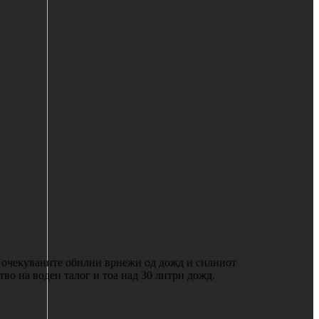
и очекуваните обилни врнежи од дожд и силниот
тво на воден талог и тоа над 30 литри дожд.