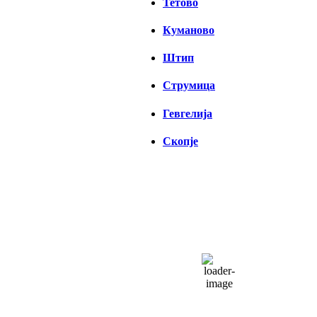
Тетово
Куманово
Штип
Струмица
Гевгелија
Скопје
СКОПЈЕ
09:44,
06/08/2026
33
°C
чисто небо
24 %
1014 hPa
10 Km/h
Налет на ветер:
10 Km/h
Облаци:
6%