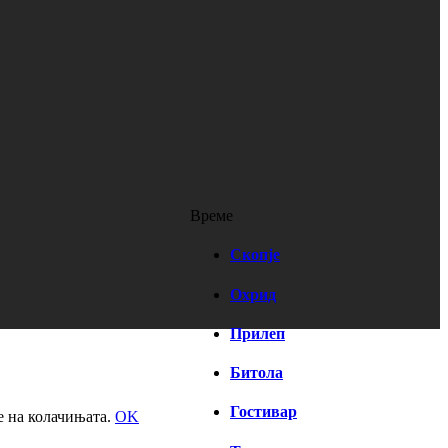
Време
Скопје
Охрид
Прилеп
Битола
Гостивар
е на колачињата.
OK