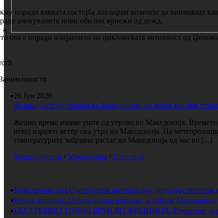
кму поради ваквата состојба апелирам возачите да внимаваат ка
ради очекуваните нови обилни врнежи од дожд.
то ова е поради влијанието на циклонската активност од Џенова
ror9
Занимливости
26 Јун 2026
Жешко уште од утрово во Македонија, се мерат високи темп
Жешко време имаме уште од утрово во Македонија. Времето е
некој изразен ветер ова утро во Македонија. На метеоролош
температурите забрзано растат во Македонија од час во [...]
Занимливости
/
Македонија
/
Прогноза
Македонија под Суптропски антициклон, пред нас тропски 
Вчера, вторник 23 јуни силно невреме ја зафати Македонија
ЕКСТРЕМНО ТОПОЛ БРАН ВО ФРАНЦИЈА: Измерени дури 