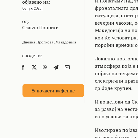
И понатаму над т
објавено на:
фронаталната доли
06 Јун 2025
ситуација, повтор
од:
вечерни часови, 
Славчо Попоски
Македонија на по
кои ќе условат р
Дневна Прогноза
,
Македонија
поројни врнежи о
сподели:
Локално повторно
атмосфера која е 
појава на невреме
електрични празне
да биде крупен.
☕ почасти кафенце
И во делови од Ск
за развој на нест
и со услови за по
Изолирана појава
ветерот ќе има и у