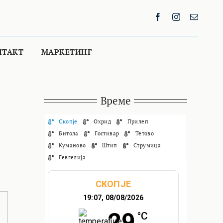
НТАКТ
МАРКЕТИНГ
Време
Скопје
Охрид
Прилеп
Битола
Гостивар
Тетово
Куманово
Штип
Струмица
Гевгелија
СКОПЈЕ
19:07,
08/08/2026
29
°C