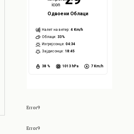
Одвоени Облаци
Налет на ветер:
4 Km/h
Облаци:
33%
Изгрејсонце:
04:34
Зајдисонце:
18:45
38 %
1013 hPa
7 Km/h
Error9
Error9