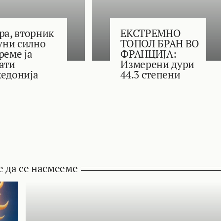
ра, вторник
ЕКСТРЕМНО
јуни силно
ТОПОЛ БРАН ВО
реме ја
ФРАНЦИЈА:
ати
Измерени дури
едонија
44.3 степени
е да се насмееме