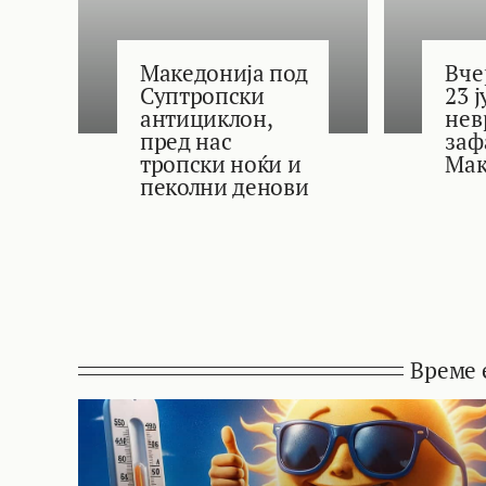
Македонија под
Вче
Суптропски
23 
антициклон,
нев
пред нас
заф
тропски ноќи и
Мак
пеколни денови
Време 