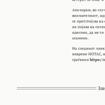
Апелирам, во случ
внимателност, одн
се претстојува на
на појава на силе
однсоно, да не ги
осамени.
На следниот линк
невреме НОТАС, и 
граѓанин
https://
За