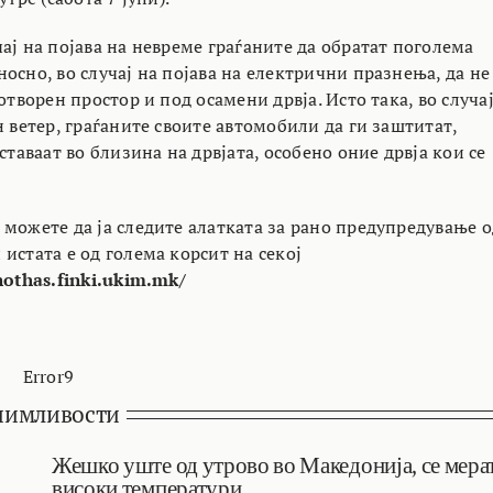
ај на појава на невреме граѓаните да обратат поголема
осно, во случај на појава на електрични празнења, да не
 отворен простор и под осамени дрвја. Исто така, во случа
н ветер, граѓаните своите автомобили да ги заштитат,
 ставаат во близина на дрвјата, особено оние дрвја кои се
 можете да ја следите алатката за рано предупредување о
истата е од голема корсит на секој
nothas.finki.ukim.mk/
Error9
нимливости
Жешко уште од утрово во Македонија, се мера
високи температури