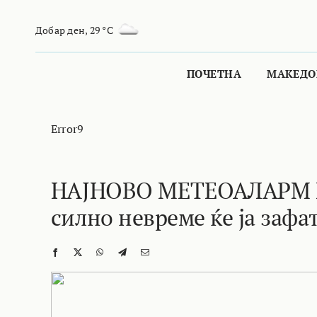
Skip
to
Добар ден
,
29 °C
content
ПОЧЕТНА
МАКЕДО
Error9
НАЈНОВО МЕТЕОАЛАРМ 
силно невреме ќе ја зафа