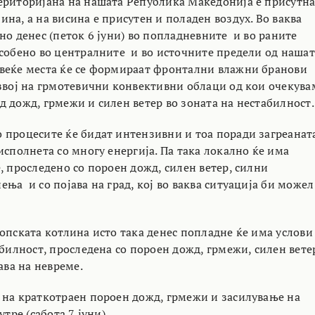
ериторијана на нашата Република Македонија е присутн
на, а на висина е присутен и поладен воздух. Во ваква
но денес (петок 6 јуни) во попладневните и во раните
особено во централните и во источните предели од нашат
веќе места ќе се формираат фронтални влажни бранови
азвој на грмотевични конвективни облаци од кои очекува
д дожд, грмежи и силен ветер во зоната на нестабилност.
 процесите ќе бидат интензивни и тоа поради загреанат
исполнета со многу енергија. Па така локално ќе има
, проследено со пороен дожд, силен ветер, силни
ња и со појава на град, кој во ваква ситуација би можел
опската котлина исто така денес попладне ќе има услови
абилност, проследена со пороен дожд, грмежи, силен вет
јава на невреме.
 на краткотраен пороен дожд, грмежи и засилување на
тре (сабота 7 јуни).