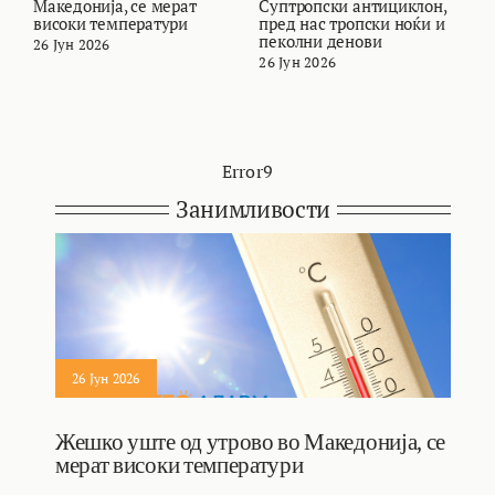
Македонија, се мерат
Суптропски антициклон,
т
високи температури
пред нас тропски ноќи и
и
пеколни денови
26 Јун 2026
2
26 Јун 2026
Error9
Занимливости
26 Јун 2026
Жешко уште од утрово во Македонија, се
мерат високи температури