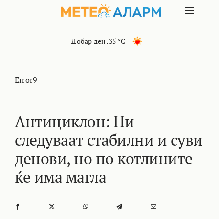
Skip
Toggle
to
content
Naviga
ПОЧЕТНА
Добар ден
,
35 °C
МАКЕДОНИЈА
Error9
ОСТАНАТИ РЕГИОНИ
Антициклон: Ни
следуваат стабилни и суви
ИНТЕРЕСНО
денови, но по котлините
КОНТАКТ
ќе има магла
МАРКЕТИНГ