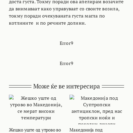
доста густа. Токму поради ова апелирам возачите
да внимаваат како управуваат со своите возила,
токму поради очекуваната густа магла по
котлините и по речните долини.
Error9
Error9
Може ќе ве интересира
Жешко уште од утрово во
Македонија под
В