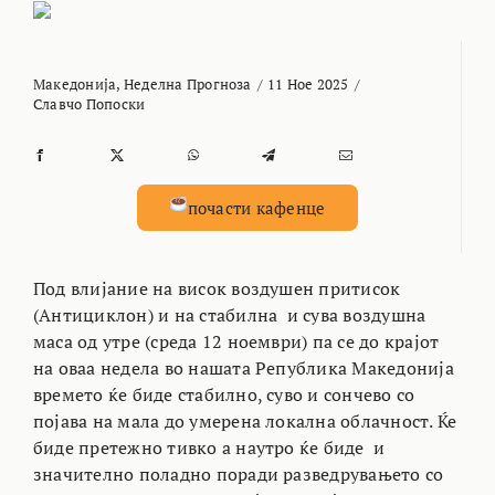
Македонија
,
Неделна Прогноза
/
11 Ное 2025
/
Славчо Попоски
почасти кафенце
Под влијание на висок воздушен притисок
(Антициклон) и на стабилна и сува воздушна
маса од утре (среда 12 ноември) па се до крајот
на оваа недела во нашата Република Македонија
времето ќе биде стабилно, суво и сончево со
појава на мала до умерена локална облачност. Ќе
биде претежно тивко а наутро ќе биде и
значително поладно поради разведрувањето со