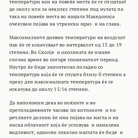
температури кои на повеќе места ќе се спуштаат
до околу или за неколку степени под нулата па
така на повеќе места во нашата Македонија
очекувам појава на утрински мраз и на слана.
Максималните дневни температури на воздухот
пак ќе се искачуваат во интервалот од 13 до 19
степени. Во Скопје и околината ќе имаме
слично време во погоре споменатиот период.
Наутро ќе биде значително поладно со
температура која ќе се спушта близу 0 степени а
преку ден максималната температура ќе се
искачува до околу 15/16 степени.
Да напомнеам дека во ноќните и во
претпладневните часови по котлините и по
речлните долини ќе има појава на магла и на
ниска облачност која ќе условува и намалена
видливост, односно локално маглата ќе биде и