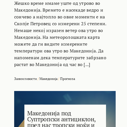
Жешко време имаме уште од утрово во
Македонија. Времето е насекаде ведро и
сончево а најтопло во овие моменти е на
Скопје Петровец со измерени 25 степени.
Немаше некој изразен ветер ова утро во
Македонија. На метеоролошката карта
можете да ги видите измерените
температури ова утро во Македонија. Да
напоменам дека температурите забрзано
растат во Македонија од час во [...]
Занимливости
/
Македонија
/
Прогноза
Македонија под
Суптропски антициклон,
пред нас тропски ноќи и