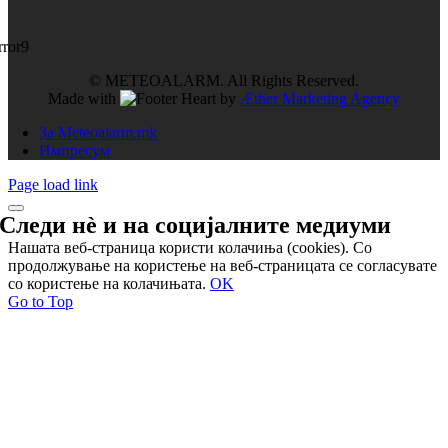
rror9
© METEOALARM. All Rights Reserved.
Made with
by
Æther Marketing Agency
За Meteoalarm.mk
Импресум
Page load link
Следи нѐ и на
социјалните медиуми
Нашата веб-страница користи колачиња (cookies). Со
продолжување на користење на веб-страницата се согласувате
со користење на колачињата.
OK
Go to Top