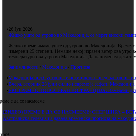
26 Јун 2026
Жешко уште од утрово во Македонија, се мерат високи темп
Жешко време имаме уште од утрово во Македонија. Времето е
измерени 25 степени. Немаше некој изразен ветер ова утро 
температури ова утро во Македонија. Да напоменам дека темп
Занимливости
/
Македонија
/
Прогноза
Македонија под Суптропски антициклон, пред нас тропски 
Вчера, вторник 23 јуни силно невреме ја зафати Македонија
ЕКСТРЕМНО ТОПОЛ БРАН ВО ФРАНЦИЈА: Измерени дури 
реме е да се насмееме
(ВИДЕО) ВРЕМЕ Е ДА СЕ НАСМЕЕМЕ: СНЕГ ШИБА – ВЕ
Австралиска телевизија давала временска прогноза на македонс
rror9